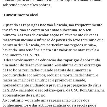
todos» apresenta-se ainda como um objectivo muito remoto,
sobretudo nos países pobres.
O in­ves­ti­mento ideal
«Quando as raparigas não vão à escola, são frequentemente
invisíveis. Não se contam ou então subestima-se o seu
número. As taxas de escolarização relativamente elevadas
mascaram mesmo o número de jovens do sexo feminino que
pararam de ir à escola, em particular nas regiões rurais»,
havendo uma tendência para este valor aumentar, revela o
documento da UNICEF.
O desenvolvimento da educação das raparigas é sobretudo
um motor de desenvolvimento: «Nenhuma outra estratégia
dá tão bons resultados quando se trata de aumentar a
produtividade económica, reduzir a mortalidade infantil e
materna, melhorar a nutrição e promover a saúde,
nomeadamente ajudando a prevenir a propagação do vírus
da SIDA», salientou o secretário-geral da ONU, Kofi Annan, na
apresentação do relatório.
Ao contrário, «quando uma rapariga não dispõe dos
conhecimentos e das aptidões práticas que a escola pode