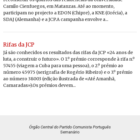
Camilo Cienfuegos, em Matanzas. Até ao momento,
participam no projecto a EDON (Chipre), a KNE (Grécia), a
SDAJ (Alemanha) e a JCP.A campanha envolve a...
Rifas da JCP
Já são conhecidos os resultados das rifas da JCP «24 anos de
luta, a construir o futuro». O 1.º prémio corresponde à rifa n.º
57455 (viagem a Cuba para uma pessoa), o 2.º prémio ao
número 45975 (serigrafia de Rogério Ribeiro) e o 3.º prémio
ao número 38003 (edição ilustrada de «Até Amanhã,
Camaradas»).Os prémios devem...
Órgão Central do Partido Comunista Português
Semanário