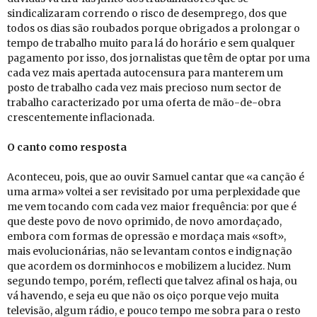
sindicalizaram correndo o risco de desemprego, dos que
todos os dias são roubados porque obrigados a prolongar o
tempo de trabalho muito para lá do horário e sem qualquer
pagamento por isso, dos jornalistas que têm de optar por uma
cada vez mais apertada autocensura para manterem um
posto de trabalho cada vez mais precioso num sector de
trabalho caracterizado por uma oferta de mão-de-obra
crescentemente inflacionada.
O canto como res­posta
Aconteceu, pois, que ao ouvir Samuel cantar que «a canção é
uma arma» voltei a ser revisitado por uma perplexidade que
me vem tocando com cada vez maior frequência: por que é
que deste povo de novo oprimido, de novo amordaçado,
embora com formas de opressão e mordaça mais «soft»,
mais evolucionárias, não se levantam contos e indignação
que acordem os dorminhocos e mobilizem a lucidez. Num
segundo tempo, porém, reflecti que talvez afinal os haja, ou
vá havendo, e seja eu que não os oiço porque vejo muita
televisão, algum rádio, e pouco tempo me sobra para o resto