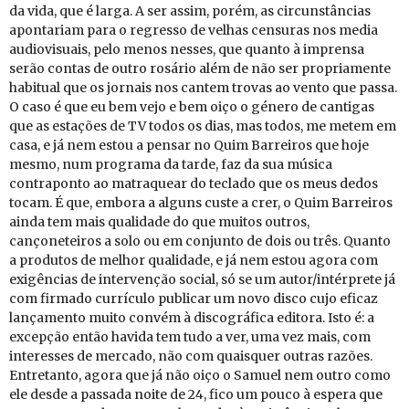
da vida, que é larga. A ser assim, porém, as circunstâncias
apontariam para o regresso de velhas censuras nos media
audiovisuais, pelo menos nesses, que quanto à imprensa
serão contas de outro rosário além de não ser propriamente
habitual que os jornais nos cantem trovas ao vento que passa.
O caso é que eu bem vejo e bem oiço o género de cantigas
que as estações de TV todos os dias, mas todos, me metem em
casa, e já nem estou a pensar no Quim Barreiros que hoje
mesmo, num programa da tarde, faz da sua música
contraponto ao matraquear do teclado que os meus dedos
tocam. É que, embora a alguns custe a crer, o Quim Barreiros
ainda tem mais qualidade do que muitos outros,
cançoneteiros a solo ou em conjunto de dois ou três. Quanto
a produtos de melhor qualidade, e já nem estou agora com
exigências de intervenção social, só se um autor/intérprete já
com firmado currículo publicar um novo disco cujo eficaz
lançamento muito convém à discográfica editora. Isto é: a
excepção então havida tem tudo a ver, uma vez mais, com
interesses de mercado, não com quaisquer outras razões.
Entretanto, agora que já não oiço o Samuel nem outro como
ele desde a passada noite de 24, fico um pouco à espera que