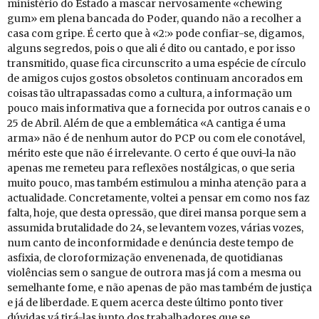
ministério do Estado a mascar nervosamente «chewing
gum» em plena bancada do Poder, quando não a recolher a
casa com gripe. É certo que à «2:» pode confiar-se, digamos,
alguns segredos, pois o que ali é dito ou cantado, e por isso
transmitido, quase fica circunscrito a uma espécie de círculo
de amigos cujos gostos obsoletos continuam ancorados em
coisas tão ultrapassadas como a cultura, a informação um
pouco mais informativa que a fornecida por outros canais e o
25 de Abril. Além de que a emblemática «A cantiga é uma
arma» não é de nenhum autor do PCP ou com ele conotável,
mérito este que não é irrelevante. O certo é que ouvi-la não
apenas me remeteu para reflexões nostálgicas, o que seria
muito pouco, mas também estimulou a minha atenção para a
actualidade. Concretamente, voltei a pensar em como nos faz
falta, hoje, que desta opressão, que direi mansa porque sem a
assumida brutalidade do 24, se levantem vozes, várias vozes,
num canto de inconformidade e denúncia deste tempo de
asfixia, de cloroformização envenenada, de quotidianas
violências sem o sangue de outrora mas já com a mesma ou
semelhante fome, e não apenas de pão mas também de justiça
e já de liberdade. E quem acerca deste último ponto tiver
dúvidas vá tirá-las junto dos trabalhadores que se