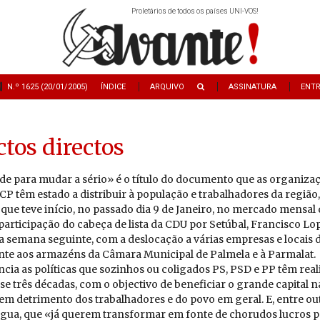
Proletários de todos os países UNI-VOS!
N.º 1625 (20/01/2005)
ÍNDICE
ARQUIVO
ASSINATURA
ENT
tos directos
e para mudar a sério» é o título do documento que as organiza
CP têm estado a distribuir à população e trabalhadores da regiã
que teve início, no passado dia 9 de Janeiro, no mercado mensal 
articipação do cabeça de lista da CDU por Setúbal, Francisco Lop
 semana seguinte, com a deslocação a várias empresas e locais d
e aos armazéns da Câmara Municipal de Palmela e à Parmalat.
cia as políticas que sozinhos ou coligados PS, PSD e PP têm real
e três décadas, com o objectivo de beneficiar o grande capital n
em detrimento dos trabalhadores e do povo em geral. E, entre outr
gua, que «já querem transformar em fonte de chorudos lucros p