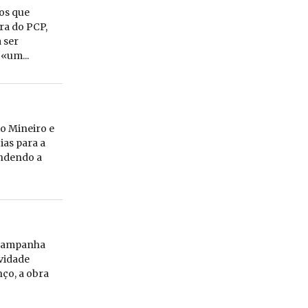
tos que
ra do PCP,
 ser
«um...
o Mineiro e
ias para a
endendo a
 campanha
ividade
ço, a obra