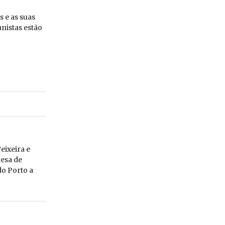
s e as suas
nistas estão
eixeira e
esa de
do Porto a