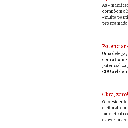
As «manifest
compõem a li
«muito posit
programadas 
Potenciar 
Uma delegaçã
com a Comiss
potencializa
CDU a elabor
Obra, zero!
O presidente
eleitoral, c
municipal re
esteve ausent