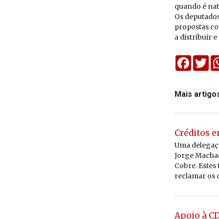
quando é na
Os deputados 
propostas co
a distribuir 
Faceboo
Twi
Mais artigo
Créditos e
Uma delegaçã
Jorge Macha
Cobre. Estes
reclamar os c
Apoio à C