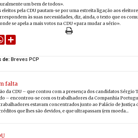
turalmente um bem de todos».
eleitos pela CDU pautam-se por uma estreita ligação aos eleitore
rrespondem às suas necessidades, diz, ainda, o texto que os comu
e onde se apela a mais votos na CDU «para mudar a sério».
k
tter
WhatsApp
Share
s de:
Breves PCP
m falta
o da CDU – que contou com a presença dos candidatos Sérgio T
do – encontrou-se com os trabalhadores da Companhia Portugu
 trabalhadores estavam concentrados junto ao Palácio de Justiça 
réditos que lhes são devidos, e que ultrapassam (em moeda...
DU