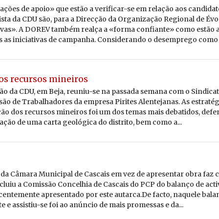
ações de apoio» que estão a verificar-se em relação aos candida
sta da CDU são, para a Direcção da Organização Regional de Évo
ivas». A DOREV também realça a «forma confiante» como estão a
as iniciativas de campanha. Considerando o desemprego como 
os recursos mineiros
o da CDU, em Beja, reuniu-se na passada semana com o Sindicat
ão de Trabalhadores da empresa Pirites Alentejanas. As estratég
ção dos recursos mineiros foi um dos temas mais debatidos, def
ação de uma carta geológica do distrito, bem como a...
 da Câmara Municipal de Cascais em vez de apresentar obra faz
oncluiu a Comissão Concelhia de Cascais do PCP do balanço de act
centemente apresentado por este autarca.De facto, naquele balan
e e assistiu-se foi ao anúncio de mais promessas e da...