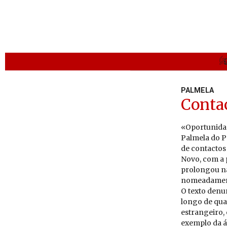
PALMELA
Contac
«Oportunidad
Palmela do P
de contactos 
Novo, com a p
prolongou na
nomeadament
O texto denun
longo de quas
estrangeiro, 
exemplo da á