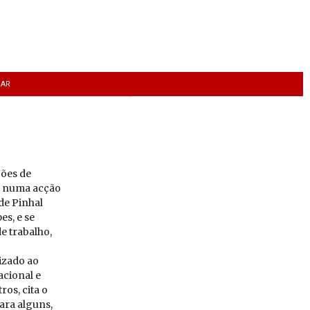
RAR
ções de
o, numa acção
de Pinhal
es, e se
e trabalho,
izado ao
acional e
os, cita o
ara alguns,