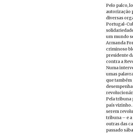
Pelo palco, 
autorização p
diversas org
Portugal-Cub
solidariedad
um mundo sem
Armanda Fons
criminoso bl
presidente d
contra a Rev
Numa interve
umas palavra
que também n
desempenhar
revolucionár
Pela tribuna 
país vizinho
serem revolu
tribuna – e a
outras das c
passado sába