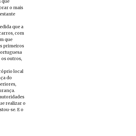
s que
orar o mais
restante
edida que a
carros, com
om que
is primeiros
portuguesa
 os outros,
óprio local
nça do
eriores,
urança.
 autoridades
ue realizar o
tou-se. E o