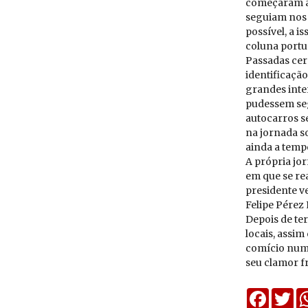
começaram a e
seguiam nos a
possível, a i
coluna portu
Passadas cer
identificação
grandes inter
pudessem seg
autocarros s
na jornada so
ainda a temp
A própria jor
em que se re
presidente v
Felipe Pérez
Depois de ter
locais, assim
comício numa
seu clamor fr
Faceboo
Twi