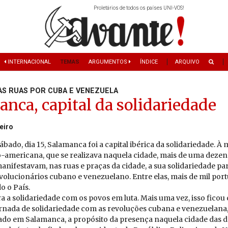
Proletários de todos os países UNI-VOS!
INTERNACIONAL
TEMAS
ARGUMENTOS
ÍNDICE
ARQUIVO
AS RUAS POR CUBA E VENEZUELA
nca, capital da solidariedade
eiro
bado, dia 15, Salamanca foi a capital ibérica da solidariedade. 
o-americana, que se realizava naquela cidade, mais de uma dezen
anifestavam, nas ruas e praças da cidade, a sua solidariedade pa
volucionários cubano e venezuelano. Entre elas, mais de mil por
o o País.
 a solidariedade com os povos em luta. Mais uma vez, isso ficou 
rnada de solidariedade com as revoluções cubana e venezuelana,
ado em Salamanca, a propósito da presença naquela cidade das 