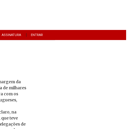
ASSINATURA
ENTRAR
À margem da
a de milhares
ra com os
tugueses,
claro, na
 que teve
delegações de