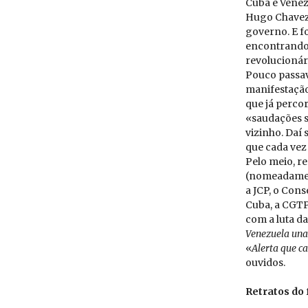
Cuba e Venezu
Hugo Chavez)
governo. E f
encontrando 
revolucionár
Pouco passav
manifestação
que já perco
«saudações s
vizinho. Daí 
que cada vez
Pelo meio, r
(nomeadament
a JCP, o Con
Cuba, a CGTP
com a luta da
Ve­ne­zuela una
«
Alerta que ca
ouvidos.
Re­tratos do 