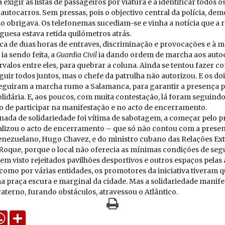
xigir as listas de passageiros por viatura e a identificar todos o
utocarros. Sem pressas, pois o objectivo central da polícia, dem
sso obrigava. Os telefonemas sucediam-se e vinha a notícia que a 
guesa estava retida quilómetros atrás.
ca de duas horas de entraves, discriminação e provocações e à m
 ia sendo feita, a
Guardia Civil
ia dando ordem de marcha aos auto
valos entre eles, para quebrar a coluna. Ainda se tentou fazer c
uir todos juntos, mas o chefe da patrulha não autorizou. E os do
eguiram a marcha rumo a Salamanca, para garantir a presença 
lidária. E, aos poucos, com muita contestação, lá foram seguindo
o de participar na manifestação e no acto de encerramento.
nada de solidariedade foi vítima de sabotagem, a começar pelo pr
alizou o acto de encerramento – que só não contou com a prese
enezuelano, Hugo Chavez, e do ministro cubano das Relações Ext
 Roque, porque o local não oferecia as mínimas condições de seg
em visto rejeitados pavilhões desportivos e outros espaços pelas
 como por várias entidades, os promotores da iniciativa tiveram q
 praça escura e marginal da cidade. Mas a solidariedade manifes
aterno, furando obstáculos, atravessou o Atlântico.
k
tter
WhatsApp
Share