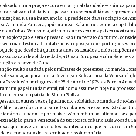
localizado numa praça escura e marginal da cidade – a única para
ara realizar a iniciativa –, passaram vozes solidárias, representa
anizações. Na sua intervenção, a presidente da Associação de Am
a, Armanda Fonseca, após nomear Salamanca como a capital ibé
e com Cuba e Venezuela, afirmou que esses dois países mostram q
 exploração e sem opressão. São um retrato do futuro, conside
eca manifestou a frontal e activa oposição dos portugueses pr
oqueio que desde há quarenta anos os Estados Unidos impõem a 
a associação de solidariedade, a União Europeia é cúmplice nesta
olução e o povo de Cuba.
nção muito saudada pelos milhares de presentes, Armanda Fon
s de saudação para com a Revolução Bolivariana da Venezuela,
a Revolução portuguesa de 25 de Abril de 1974, as Forças Arma
am um papel fundamental, tal como assumem hoje no processo
io em curso na pátria de Simon Bolivar.
passaram outras vozes, igualmente solidárias, oriundas de todas 
. A libertação dos cinco patriotas cubanos presos nos Estados Un
cionários cubanos e por mais razão nenhuma», afirmou-se a par
 extradição para a Venezuela do terrorista cubano Luis Posada Ca
ausas que moveram os muitos manifestantes que percorreram S
do e a encheram de fraternidade revolucionária.