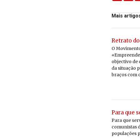
Mais artigo
Retrato d
O Movimento 
«Empreender
objectivo de
da situação 
braços com c
Para que s
Para que serv
comunistas d
populações p