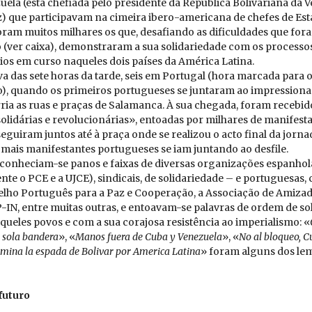
ela (esta chefiada pelo presidente da República Bolivariana da V
 que participavam na cimeira ibero-americana de chefes de Est
oram muitos milhares os que, desafiando as dificuldades que for
(ver caixa), demonstraram a sua solidariedade com os processo
ios em curso naqueles dois países da América Latina.
a das sete horas da tarde, seis em Portugal (hora marcada para o
), quando os primeiros portugueses se juntaram ao impressionan
rria as ruas e praças de Salamanca. À sua chegada, foram recebi
olidárias e revolucionárias», entoadas por milhares de manifesta
seguiram juntos até à praça onde se realizou o acto final da jorn
 mais manifestantes portugueses se iam juntando ao desfile.
econheciam-se panos e faixas de diversas organizações espanhola
e o PCE e a UJCE), sindicais, de solidariedade – e portuguesas,
selho Português para a Paz e Cooperação, a Associação de Amiza
-IN, entre muitas outras, e entoavam-se palavras de ordem de so
queles povos e com a sua corajosa resistência ao imperialismo: «
 sola ban­dera
», «
Manos fuera de Cuba y Ve­ne­zuela
», «
No al blo­queo, C
­mina la es­pada de Bo­livar por Ame­rica La­tina
» foram alguns dos le
fu­turo