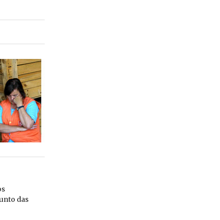
os
unto das