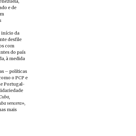
enezuela,
ado e de
am
s
 início da
te desfile
dos com
ntes do país
ada, à medida
s – políticas
 como o PCP e
de Portugal-
lidariedade
Cuba,
uba ven­cera
»,
mas mais