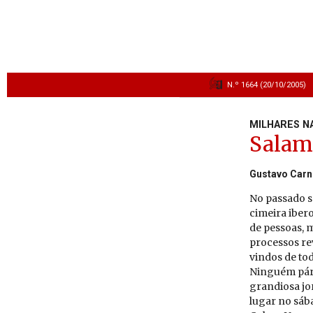
N.º 1664 (20/10/2005)
MILHARES N
Salama
Gustavo Carn
No passado sá
cimeira iber
de pessoas, m
processos re
vindos de tod
Ninguém pára
grandiosa jo
lugar no sáb