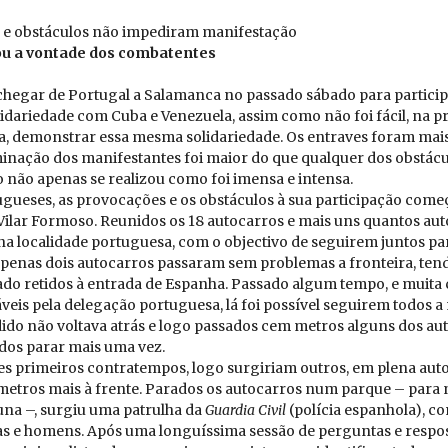
 e obs­tá­culos não im­pe­diram ma­ni­fes­tação
u a von­tade dos com­ba­tentes
l chegar de Portugal a Salamanca no passado sábado para partici
lidariedade com Cuba e Venezuela, assim como não foi fácil, na p
, demonstrar essa mesma solidariedade. Os entraves foram mais
inação dos manifestantes foi maior do que qualquer dos obstácu
 não apenas se realizou como foi imensa e intensa.
ugueses, as provocações e os obstáculos à sua participação com
 Vilar Formoso. Reunidos os 18 autocarros e mais uns quantos au
 na localidade portuguesa, com o objectivo de seguirem juntos pa
penas dois autocarros passaram sem problemas a fronteira, ten
cado retidos à entrada de Espanha. Passado algum tempo, e muita
veis pela delegação portuguesa, lá foi possível seguirem todos 
ido não voltava atrás e logo passados cem metros alguns dos au
os parar mais uma vez.
es primeiros contratempos, logo surgiriam outros, em plena aut
metros mais à frente. Parados os autocarros num parque – para
luna –, surgiu uma patrulha da
Guardia Civil
(polícia espanhola), c
ras e homens. Após uma longuíssima sessão de perguntas e respos