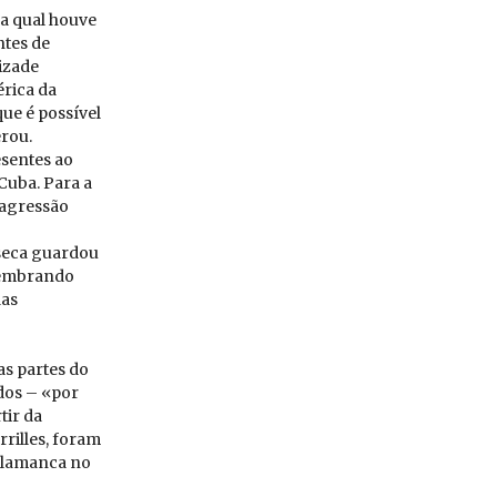
 a qual houve
ntes de
izade
rica da
ue é possível
rou.
esentes ao
Cuba. Para a
 agressão
seca guardou
 lembrando
das
as partes do
idos – «por
tir da
rrilles, foram
alamanca no