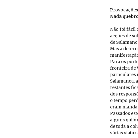
Pro­vo­ca­ções
Nada que­bro
Não foi fáci
acções de so
de Salamanca
Mas a determ
manifestação
Para os port
fronteira de
particulares
Salamanca, a
restantes fi
dos responsá
o tempo perd
eram mandad
Passados est
alguns quiló
de toda a co
várias viatu