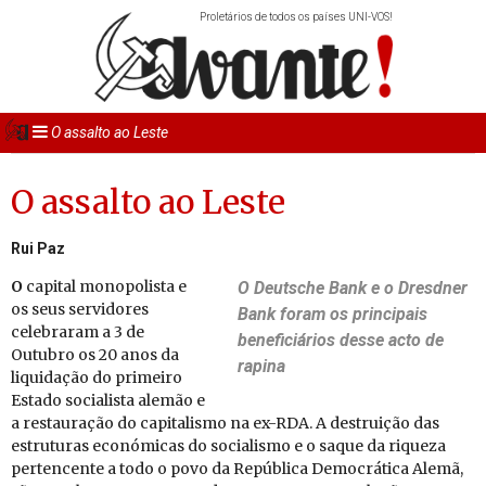
Proletários de todos os países UNI-VOS!
O assalto ao Leste
O assalto ao Leste
Rui Paz
O
ca­pital mo­no­po­lista e
O Deutsche Bank e o Dresdner
os seus ser­vi­dores
Bank foram os prin­ci­pais
ce­le­braram a 3 de
be­ne­fi­ciá­rios desse acto de
Ou­tubro os 20 anos da
ra­pina
li­qui­dação do pri­meiro
Es­tado so­ci­a­lista alemão e
a res­tau­ração do ca­pi­ta­lismo na ex-RDA. A des­truição das
es­tru­turas eco­nó­micas do so­ci­a­lismo e o saque da ri­queza
per­ten­cente a todo o povo da Re­pú­blica De­mo­crá­tica Alemã,