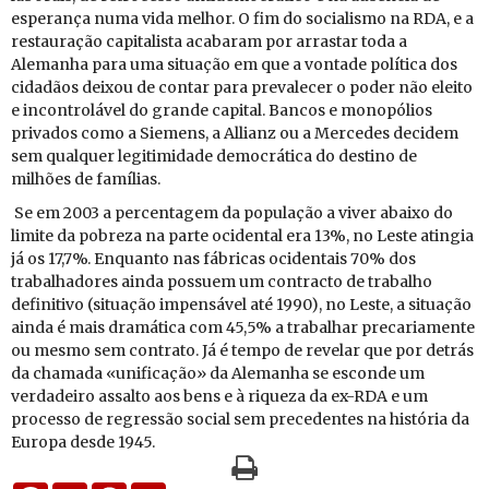
es­pe­rança numa vida me­lhor. O fim do so­ci­a­lismo na RDA, e a
res­tau­ração ca­pi­ta­lista aca­baram por ar­rastar toda a
Ale­manha para uma si­tu­ação em que a von­tade po­lí­tica dos
ci­da­dãos deixou de contar para pre­va­lecer o poder não eleito
e in­con­tro­lável do grande ca­pital. Bancos e mo­no­pó­lios
pri­vados como a Si­e­mens, a Al­lianz ou a Mer­cedes de­cidem
sem qual­quer le­gi­ti­mi­dade de­mo­crá­tica do des­tino de
mi­lhões de fa­mí­lias.
Se em 2003 a per­cen­tagem da po­pu­lação a viver abaixo do
li­mite da po­breza na parte oci­dental era 13%, no Leste atingia
já os 17,7%. En­quanto nas fá­bricas oci­den­tais 70% dos
tra­ba­lha­dores ainda pos­suem um con­tracto de tra­balho
de­fi­ni­tivo (si­tu­ação im­pen­sável até 1990), no Leste, a si­tu­ação
ainda é mais dra­má­tica com 45,5% a tra­ba­lhar pre­ca­ri­a­mente
ou mesmo sem con­trato. Já é tempo de re­velar que por de­trás
da cha­mada «uni­fi­cação» da Ale­manha se es­conde um
ver­da­deiro as­salto aos bens e à ri­queza da ex-RDA e um
pro­cesso de re­gressão so­cial sem pre­ce­dentes na his­tória da
Eu­ropa desde 1945.