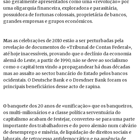
são ge­ral­mente apre­sen­tados como uma «re­vo­lução» por
uma oli­gar­quia fi­nan­ceira, ex­plo­ra­dora e pa­ra­si­tária,
pos­sui­dora de for­tunas co­los­sais, pro­pri­e­tária de bancos,
grandes em­presas e grupos eco­nó­micos.
M
as as ce­le­bra­ções de 2010 estão a ser per­tur­badas pela
re­ve­lação de do­cu­mentos do «Tri­bunal de Contas Fe­deral»,
até hoje ina­ces­sí­veis, pro­vando que o de­clínio da eco­nomia
alemã do Leste, a partir de 1990, não se deve ao so­ci­a­lismo
como o ca­pital tem vindo a pro­pa­gan­dear há duas dé­cadas
mas ao as­salto ao sector ban­cário do Es­tado pelos bancos
oci­den­tais. O Deutsche Bank e o Dresdner Bank foram os
prin­ci­pais be­ne­fi­ciá­rios desse acto de ra­pina.
O
ban­quete dos 20 anos de «uni­fi­cação» que os ban­queiros,
os multi-mi­li­o­ná­rios e a classe po­lí­tica ser­ven­tuária do
ca­pi­ta­lismo acabam de fes­tejar, con­verteu-se para uma parte
im­por­tante dos tra­ba­lha­dores e do povo alemão num cal­vário
de de­sem­prego e mi­séria, de li­qui­dação de di­reitos so­ciais e
la­bo­rais, de re­tro­cesso an­ti­de­mo­crá­tico e na au­sência de