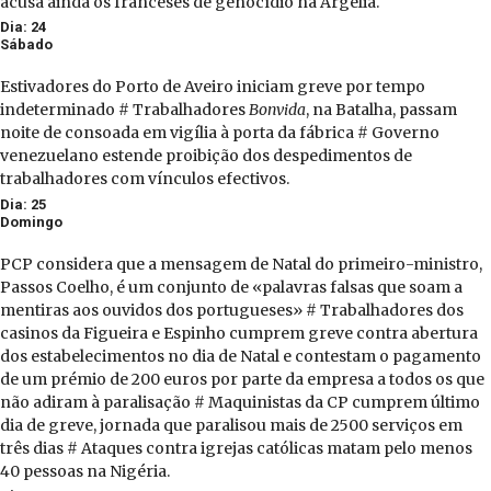
acusa ainda os franceses de genocídio na Argélia.
Dia: 24
Sábado
Estivadores do Porto de Aveiro iniciam greve por tempo
indeterminado # Trabalhadores
Bonvida
, na Batalha, passam
noite de consoada em vigília à porta da fábrica # Governo
venezuelano estende proibição dos despedimentos de
trabalhadores com vínculos efectivos.
Dia: 25
Domingo
PCP considera que a mensagem de Natal do primeiro-ministro,
Passos Coelho, é um conjunto de «palavras falsas que soam a
mentiras aos ouvidos dos portugueses» # Trabalhadores dos
casinos da Figueira e Espinho cumprem greve contra abertura
dos estabelecimentos no dia de Natal e contestam o pagamento
de um prémio de 200 euros por parte da empresa a todos os que
não adiram à paralisação # Maquinistas da CP cumprem último
dia de greve, jornada que paralisou mais de 2500 serviços em
três dias # Ataques contra igrejas católicas matam pelo menos
40 pessoas na Nigéria.