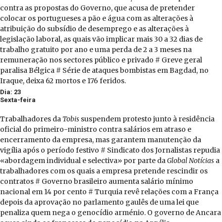
contra as propostas do Governo, que acusa de pretender
colocar os portugueses a pão e água com as alterações à
atribuição do subsídio de desemprego e as alterações à
legislação laboral, as quais vão implicar mais 30 a 32 dias de
trabalho gratuito por ano e uma perda de 2 a 3 meses na
remuneração nos sectores público e privado # Greve geral
paralisa Bélgica # Série de ataques bombistas em Bagdad, no
Iraque, deixa 62 mortos e 176 feridos.
Dia: 23
Sexta-feira
Trabalhadores da
Tobis
suspendem protesto junto à residência
oficial do primeiro-ministro contra salários em atraso e
encerramento da empresa, mas garantem manutenção da
vigília após o período festivo # Sindicato dos Jornalistas repudia
«abordagem individual e selectiva» por parte da
Global Notícias
a
trabalhadores com os quais a empresa pretende rescindir os
contratos # Governo brasileiro aumenta salário mínimo
nacional em 14 por cento # Turquia revê relações com a França
depois da aprovação no parlamento gaulês de uma lei que
penaliza quem nega o genocídio arménio. O governo de Ancara