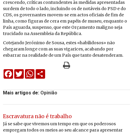
cres­cendo, crí­ticas con­tun­dentes às me­didas apre­sen­tadas
surdem de todo o lado, in­cluindo os de no­tá­veis do PSD e do
CDS, os go­ver­nantes movem-se em actos ofi­ciais de fim de
linha, como fi­guras de cera em pa­péis de museu, en­quanto o
País aguarda, sus­penso, que este Or­ça­mento ma­ligno seja
tru­ci­dado na As­sem­bleia da Re­pú­blica.
Co­te­jando Je­ró­nimo de Sousa, estes «ha­bi­li­dosos» não
che­garam longe com as suas vi­ga­rices, aca­bando por
es­barrar na re­a­li­dade de um País que tanto de­sa­ten­deram.
Facebook
Twitter
WhatsApp
Share
Mais artigos de:
Opinião
Escravatura não é trabalho
Já se sabe que vivemos um tempo em que os poderosos
empregam todos os meios ao seu alcance para apresentar