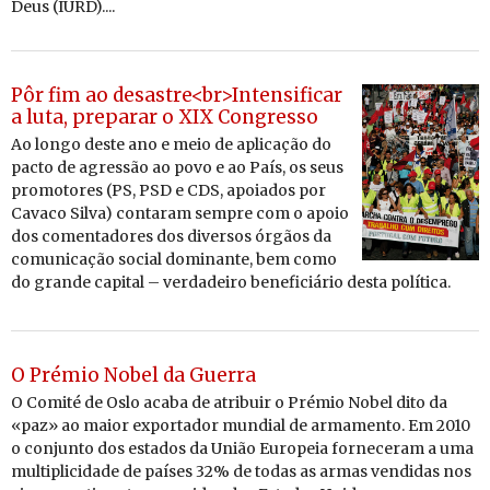
Deus (IURD)....
Pôr fim ao desastre<br>Intensificar
a luta, preparar o XIX Congresso
Ao longo deste ano e meio de apli­cação do
pacto de agressão ao povo e ao País, os seus
pro­mo­tores (PS, PSD e CDS, apoi­ados por
Ca­vaco Silva) con­taram sempre com o apoio
dos co­men­ta­dores dos di­versos ór­gãos da
co­mu­ni­cação so­cial do­mi­nante, bem como
do grande ca­pital – ver­da­deiro be­ne­fi­ciário desta po­lí­tica.
O Prémio Nobel da Guerra
O Comité de Oslo acaba de atribuir o Prémio Nobel dito da
«paz» ao maior exportador mundial de armamento. Em 2010
o conjunto dos estados da União Europeia forneceram a uma
multiplicidade de países 32% de todas as armas vendidas nos