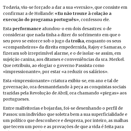
To­davia, viu-se for­çado a dar a sua «versão», que con­siste em
con­firmar a de Hol­lande:
«Eu não trouxe à co­lação a
exe­cução do pro­grama por­tu­guês»
, con­fessou ele.
Esta
per­for­mance
afundou-o em dois de­sas­tres: o de
con­si­derar que nada tinha a dizer do so­fri­mento em que o
seu povo se es­torce sob o jugo da
troika
, en­quanto os seus
«com­pa­nheiros» da di­reita em­pe­der­nida, Rajoy e Sa­maras, o
fi­zeram sob ir­re­pri­mível alarme, e o de isolar-se assim, em
su­jeição ca­nina, aos di­tames e con­ve­ni­ên­cias da sra. Merkel.
Que re­tri­buiu, ao elo­giar o go­verno Pas­sista como
«im­pres­si­o­nante», por estar «a re­duzir os sa­lá­rios».
Esta «im­pres­si­o­nante» cri­a­tura exibiu-se, em ano e tal de
go­ver­nação, ora des­man­te­lando à peça as con­quistas so­ciais
tra­zidas pela Re­vo­lução de Abril, ora cha­mando «pi­egas» aos
por­tu­gueses.
Entre mal­fei­to­rias e bo­jardas, foi-se de­se­nhando o perfil de
Passos: um in­di­víduo que so­letra bem a sua su­per­fi­ci­a­li­dade e
um po­lí­tico que des­co­nhece e des­preza, por in­teiro, as ma­lhas
que tecem um povo e as pro­va­ções de que a vida é feita para