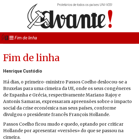
Proletários de todos os países UNI-VOS!
Fim de linha
Fim de linha
Henrique Custódio
Há dias, o pri­meiro-mi­nistro Passos Co­elho des­locou-se a
Bru­xelas para uma ci­meira da UE, onde os seus con­gé­neres
de Es­panha e Grécia, res­pec­ti­va­mente Ma­riano Rajoy e
An­tonis Sa­maras, ex­pres­saram apre­en­sões sobre o im­pacto
so­cial da crise eco­nó­mica nas seus países, con­forme
di­vulgou o pre­si­dente francês Fran­çois Hol­lande.
Passos Co­elho ficou mudo e quedo, op­tando por cri­ticar
Hol­lande por apre­sentar «ver­sões» do que se passou na
ci­meira.