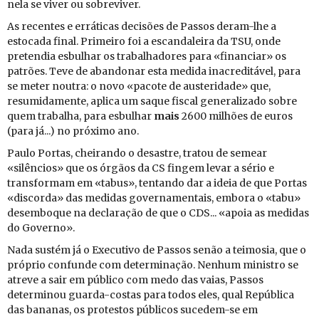
nela se viver ou so­bre­viver.
As re­centes e er­rá­ticas de­ci­sões de Passos deram-lhe a
es­to­cada final. Pri­meiro foi a es­can­da­leira da TSU, onde
pre­tendia es­bu­lhar os tra­ba­lha­dores para «fi­nan­ciar» os
pa­trões. Teve de aban­donar esta me­dida ina­cre­di­tável, para
se meter noutra: o novo «pa­cote de aus­te­ri­dade» que,
re­su­mi­da­mente, aplica um saque fiscal ge­ne­ra­li­zado sobre
quem tra­balha, para es­bu­lhar
mais
2600 mi­lhões de euros
(para já...) no pró­ximo ano.
Paulo Portas, chei­rando o de­sastre, tratou de se­mear
«si­lên­cios» que os ór­gãos da CS fingem levar a sério e
trans­formam em «tabus», ten­tando dar a ideia de que Portas
«dis­corda» das me­didas go­ver­na­men­tais, em­bora o «tabu»
de­sem­boque na de­cla­ração de que o CDS... «apoia as me­didas
do Go­verno».
Nada sustém já o Exe­cu­tivo de Passos senão a tei­mosia, que o
pró­prio con­funde com de­ter­mi­nação. Ne­nhum mi­nistro se
atreve a sair em pú­blico com medo das vaias, Passos
de­ter­minou guarda-costas para todos eles, qual Re­pú­blica
das ba­nanas, os pro­testos pú­blicos su­cedem-se em