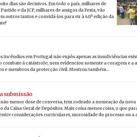
ito dias são de­ci­sivos. Em todo o país, mi­lhares de
o Par­tido e da JCP, mi­lhares de amigos da Festa, vão
m ou­tros tantos e con­vidá-los para vir à 40.ª edição da
te!
os incêndios em Portugal não expôs apenas as insuficiências exis
o combate à catástrofe, nem evidenciou somente a coragem e a
s e membros da protecção civil. Mostrou também...
da submissão
 e não menor dose de conversa, tem rodeado a nomeação da nova
 da Caixa Geral de Depósitos. Mais coisa menos coisa, o que para
entre considerações curriculares, morosidade do processo ou a ar