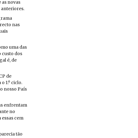
e as novas
n­te­ri­ores.
­grama
i­recto nas
uais
 como uma das
o custo dos
gal é, de
PCP de
o 1.º ciclo.
do nosso País
ias en­frentam
tante no
 a essas cem
a­recia tão