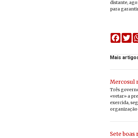
dis­tante, ago
para ga­rantir
Faceboo
Twi
Mais artigo
Mercosul 
Três governos
«vetar» a pr
exercida, se
organização 
Sete boas