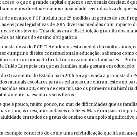
r acaso: o que o grande ca­pital e quem o serve mais de­sejam é qu
nham menos di­reitos e menos ca­pa­ci­dade rei­vin­di­ca­tiva do que as a
s de um ano, o PCP in­cluiu nas 25 me­didas ur­gentes do seu Pro
a as elei­ções le­gis­la­tivas de 2015 di­versas me­didas com im­pacto d
anças e dos jo­vens. Uma delas era a dis­tri­buição gra­tuita dos ma­n
todos os alunos do en­sino obri­ga­tório.
o­posta nova do PCP. De­fen­demos esta me­dida há muitos anos,
er cum­prir o di­reito cons­ti­tu­ci­onal à edu­cação. Sa­bemos como 
­lares tem um im­pacto brutal nos or­ça­mentos fa­mi­li­ares – Por­tu
 da União Eu­ro­peia em que as fa­mí­lias mais gastam em edu­cação.
 do Or­ça­mento do Es­tado para 2016 foi apro­vada a pro­posta do 
e dos ma­nuais es­co­lares para as cri­anças que en­tram este ano para 
as­cidos em 2010, cerca de cem mil, são os pri­meiros na his­tória 
­tui­ta­mente na es­cola os seus li­vros.
 que é pouco, muito pouco, no mar de di­fi­cul­dades que as fa­mí­l
uas cri­anças cresçam sau­dá­veis e fe­lizes. Mas é um passo im­por­
a­tui­ti­dade em todos os graus de en­sino e um apoio sig­ni­fi­ca­tivo
m exemplo con­creto de como uma rei­vin­di­cação que há um ano p