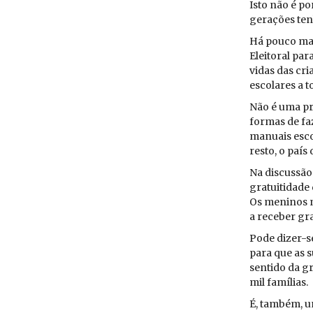
Isto não é po
ge­ra­ções te­
Há pouco mai
Elei­toral par
vidas das cri­
es­co­lares a 
Não é uma pr
formas de faz
ma­nuais es­co
resto, o país
Na dis­cussão
gra­tui­ti­dad
Os me­ninos n
a re­ceber gra
Pode dizer-se
para que as s
sen­tido da gr
mil fa­mí­lias.
É, também, u