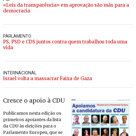
«Leis da transparência» em aprovação são más para a
democracia
PARLAMENTO
PS, PSD e CDS juntos contra quem trabalhou toda uma
vida
INTERNACIONAL
Israel volta a massacrar Faixa de Gaza
Cresce o apoio à CDU
Pu­bli­camos nesta edição os
pri­meiros apoi­antes da lista
da CDU às elei­ções para o
Par­la­mento Eu­ropeu, que se