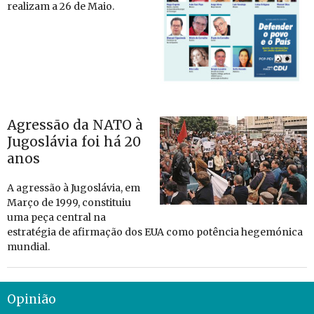
re­a­lizam a 26 de Maio.
Agressão da NATO à
Jugoslávia foi há 20
anos
A agressão à Ju­gos­lávia, em
Março de 1999, cons­ti­tuiu
uma peça cen­tral na
es­tra­tégia de afir­mação dos EUA como po­tência he­ge­mó­nica
mun­dial.
Opinião