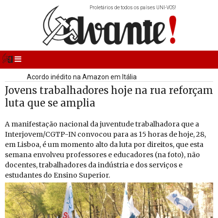
Proletários de todos os países UNI-VOS!
Primeira pessoa a fazer o Báltico a nado
Ossos de mamute descobertos na Bulgária
Vitória portuguesa em europeu equestre
Acordo inédito na Amazon em Itália
Jovens trabalhadores hoje na rua reforçam
luta que se amplia
A ma­ni­fes­tação na­ci­onal da ju­ven­tude tra­ba­lha­dora que a
In­ter­jovem/​CGTP-IN con­vocou para as 15 horas de hoje, 28,
em Lisboa, é um mo­mento alto da luta por di­reitos, que esta
se­mana en­volveu pro­fes­sores e edu­ca­dores (na foto), não
do­centes, tra­ba­lha­dores da in­dús­tria e dos ser­viços e
es­tu­dantes do En­sino Su­pe­rior.