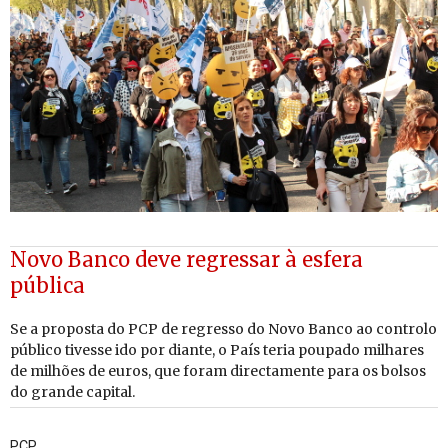
Novo Banco deve regressar à esfera
pública
Se a pro­posta do PCP de re­gresso do Novo Banco ao con­trolo
pú­blico ti­vesse ido por di­ante, o País teria pou­pado mi­lhares
de mi­lhões de euros, que foram di­rec­ta­mente para os bolsos
do grande ca­pital.
PCP