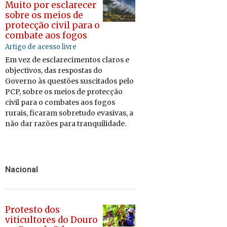
Muito por esclarecer
sobre os meios de
protecção civil para o
combate aos fogos
Artigo de acesso livre
Em vez de es­cla­re­ci­mentos claros e
ob­jec­tivos,
d
as res­postas do
Go­verno às ques­tões sus­ci­tados pelo
PCP, sobre os meios de pro­tecção
civil para o com­bates aos fogos
ru­rais,
fi­caram so­bre­tudo eva­sivas, a
não d
ar
ra­zões
para tran­qui­li­dade.
Nacional
Protesto dos
viticultores do Douro