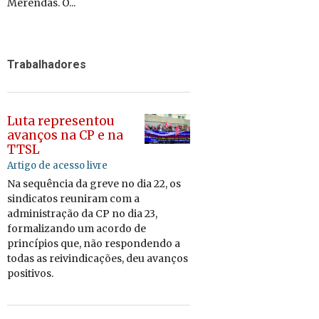
Merendas. O...
Trabalhadores
Luta representou
avanços na CP e na
TTSL
Artigo de acesso livre
Na sequência da greve no dia 22,
os
sin­di­catos reu­niram com
a
ad­mi­nis­tração da CP no dia 23,
for­ma­li­zando um acordo de
prin­cí­pios que, não res­pon­dendo a
todas as rei­vin­di­ca­ções, deu avanços
po­si­tivos.