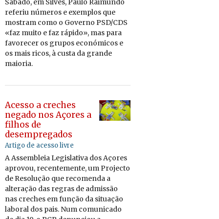
Sá­bado, em Silves, Paulo Rai­mundo
re­feriu nú­meros e exem­plos que
mos­tram como o Go­verno PSD/​CDS
«
faz muito e faz rá­pido
»
, mas para
fa­vo­recer os grupos eco­nó­micos e
os mais ricos, à custa da grande
mai­oria.
Acesso a creches
negado nos Açores a
filhos de
desempregados
Artigo de acesso livre
A As­sem­bleia Le­gis­la­tiva dos Açores
aprovou, re­cen­te­mente, um Pro­jecto
de Re­so­lução que re­co­menda a
al­te­ração das re­gras de ad­missão
nas cre­ches em função da si­tu­ação
la­boral dos pais. Num co­mu­ni­cado