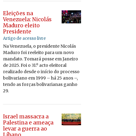
Eleições na
Venezuela: Nicolás
Maduro eleito
Presidente
Artigo de acesso livre
Na Ve­ne­zuela, o pre­si­dente Ni­colás
Ma­duro foi re­e­leito para um novo
man­dato. To­mará posse em Ja­neiro
de 2025. Foi o 31.º acto elei­toral
re­a­li­zado desde o início do pro­cesso
bo­li­va­riano em 1999 – há 25 anos –,
tendo as forças bo­li­va­ri­anas ganho
29.
Israel massacra a
Palestina e ameaça
levar a guerra ao
Líbano