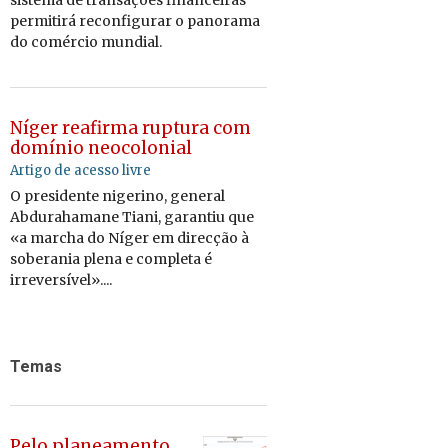
sis­tema de tran­sa­ções fi­nan­ceiras
per­mi­tirá re­con­fi­gurar o pa­no­rama
do co­mércio mun­dial.
Níger reafirma ruptura com
domínio neocolonial
Artigo de acesso livre
O presidente nigerino, general
Abdurahamane Tiani, garantiu que
«a marcha do Níger em direcção à
soberania plena e completa é
irreversível»....
Temas
Pelo planeamento