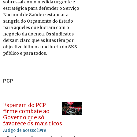
so­bressai como me­dida ur­gente e
es­tra­té­gica para de­fender o Ser­viço
Na­ci­onal de Saúde e es­tancar a
san­gria d
o Or­ça­mento do Es­tado
para
aqueles
que lucra
m
com o
ne­gócio da do­ença. Os sin­di­catos
deixam claro que as lutas têm por
ob­jec­tivo úl­timo a me­lhoria do SNS
pú­blico e para todos.
PCP
Esperem do PCP
firme combate ao
Governo que só
favorece os mais ricos
Artigo de acesso livre