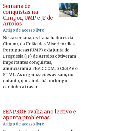
Semana de
conquistas na
Cimpor, UMP e JF de
Arroios
Artigo de acesso livre
Nesta se­mana, os tra­ba­lha­dores da
Cimpor, da União das Mi­se­ri­cór­dias
Por­tu­guesas
(UMP)
e da Junta de
Fre­guesia (JF) de Ar­roios ob­ti­veram
im­por­tantes con­quistas,
anun­ci­aram a FE­VICCOM, o CESP e o
STML. As or­ga­ni­za­ções avisam, no
en­tanto, que ainda há um longo
ca­minho a travar.
FENPROF avalia ano lectivo e
aponta problemas
Artigo de acesso livre