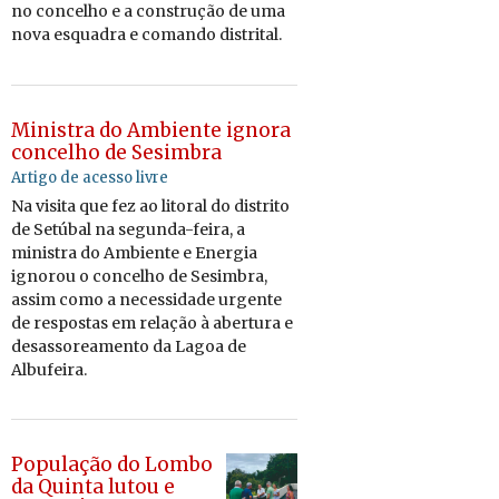
no con­celho e a cons­trução de uma
nova es­quadra e co­mando dis­trital.
Ministra do Ambiente ignora
concelho de Sesimbra
Artigo de acesso livre
Na vi­sita que fez ao li­toral do dis­trito
de Se­túbal na se­gunda-feira, a
mi­nistra do Am­bi­ente e Energia
ig­norou o con­celho de Se­simbra,
assim como a ne­ces­si­dade ur­gente
de res­postas em re­lação à aber­tura e
de­sas­so­re­a­mento da Lagoa de
Al­bu­feira.
População do Lombo
da Quinta lutou e