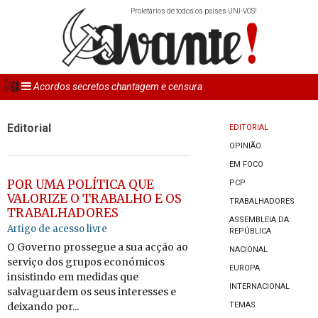
Proletários de todos os países UNI-VOS!
Acordos secretos chantagem e censura
Editorial
EDITORIAL
OPINIÃO
EM FOCO
POR UMA POLÍTICA QUE
PCP
VALORIZE O TRABALHO E OS
TRABALHADORES
TRABALHADORES
ASSEMBLEIA DA
Artigo de acesso livre
REPÚBLICA
O Governo prossegue a sua acção ao
NACIONAL
serviço dos grupos económicos
EUROPA
insistindo em medidas que
INTERNACIONAL
salvaguardem os seus interesses e
deixando por...
TEMAS