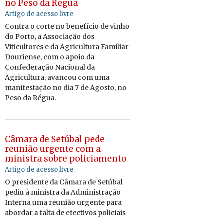
no Peso da Régua
Artigo de acesso livre
Contra o corte no be­ne­fício de vinho
do Porto, a As­so­ci­ação dos
Vi­ti­cul­tores e da Agri­cul­tura Fa­mi­liar
Dou­ri­ense, com o apoio da
Con­fe­de­ração Na­ci­onal da
Agri­cul­tura, avançou com uma
ma­ni­fes­tação no dia 7 de Agosto, no
Peso da Régua.
Câmara de Setúbal pede
reunião urgente com a
ministra sobre policiamento
Artigo de acesso livre
O pre­si­dente da Câ­mara de Se­túbal
pediu à mi­nistra da Ad­mi­nis­tração
In­terna uma reu­nião ur­gente para
abordar a falta de efec­tivos po­li­ciais