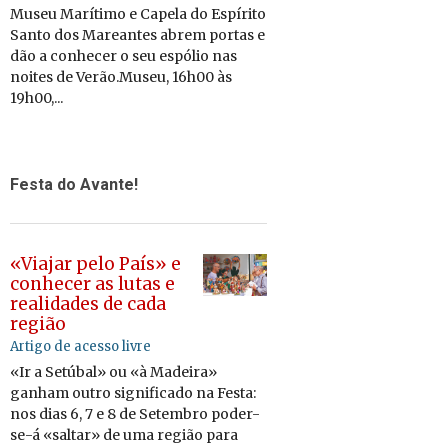
Museu Marítimo e Capela do Espírito
Santo dos Mareantes abrem portas e
dão a conhecer o seu espólio nas
noites de Verão.Museu, 16h00 às
19h00,...
Festa do Avante!
«Viajar pelo País» e
conhecer as lutas e
realidades de cada
região
Artigo de acesso livre
«Ir a Se­túbal» ou «à Ma­deira»
ga­nham outro sig­ni­fi­cado na Festa:
nos dias 6, 7 e 8 de Se­tembro poder-
se-á «saltar» de uma re­gião para