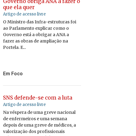
Governo obriga ANA a fazer o
que ela quer
Artigo de acesso livre
O Ministro das Infra-estruturas foi
ao Parlamento explicar como o
Governo está a obrigar a ANA a
fazer as obras de ampliação na
Portela. E...
Em Foco
SNS defende-se com a luta
Artigo de acesso livre
Na vés­pera de uma greve na­ci­onal
de en­fer­meiros e uma se­mana
de­pois de uma greve de mé­dicos, a
va­lo­ri­zação dos pro­fis­si­o­nais