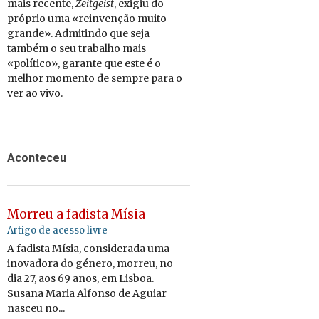
mais re­cente,
Zeit­geist
, exigiu do
pró­prio uma «rein­venção muito
grande». Ad­mi­tindo que seja
também o seu tra­balho mais
«po­lí­tico», ga­rante que este é o
me­lhor mo­mento de sempre para o
ver ao vivo.
Aconteceu
Morreu a fadista Mísia
Artigo de acesso livre
A fadista Mísia, considerada uma
inovadora do género, morreu, no
dia 27, aos 69 anos, em Lisboa.
Susana Maria Alfonso de Aguiar
nasceu no...