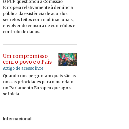
O PCP ques­ti­onou a Co­missão
Eu­ro­peia re­la­ti­va­mente à de­núncia
pú­blica da exis­tência de acordos
se­cretos feitos com mul­ti­na­ci­o­nais,
en­vol­vendo cen­sura de con­teúdos e
con­trolo de dados.
Um compromisso
com o povo e o País
Artigo de acesso livre
Quando nos perguntam quais são as
nossas prioridades para o mandato
no Parlamento Europeu que agora
se inicia...
Internacional