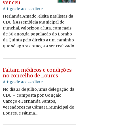
venceu!
Artigo de acesso livre
Her­landa Amado, eleita nas listas da
CDU à As­sem­bleia Mu­ni­cipal do
Fun­chal, va­lo­rizou
a luta,
com mais
de 30 anos,
da po­pu­lação do
Lombo
da Quinta pelo di­reito a um ca­minho
que só agora co­meça a ser re­a­li­zado.
Faltam médicos e condições
no concelho de Loures
Artigo de acesso livre
No dia 23 de Julho, uma delegação da
CDU – composta por Gonçalo
Caroço e Fernanda Santos,
vereadores na Câmara Municipal de
Loures, e Fátima...