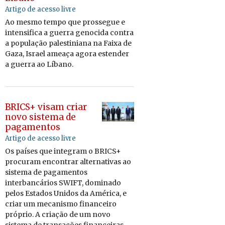
Artigo de acesso livre
Ao mesmo tempo que pros­segue e
in­ten­si­fica a guerra ge­no­cida contra
a po­pu­lação pa­les­ti­niana na Faixa de
Gaza, Is­rael ameaça agora es­tender
a guerra ao Lí­bano.
BRICS+ visam criar
novo sistema de
pagamentos
Artigo de acesso livre
Os países que in­te­gram o BRICS+
pro­curam en­con­trar al­ter­na­tivas ao
sis­tema de pa­ga­mentos
in­ter­ban­cá­rios SWIFT, do­mi­nado
pelos Es­tados Unidos da Amé­rica, e
criar um me­ca­nismo fi­nan­ceiro
pró­prio. A cri­ação de um novo