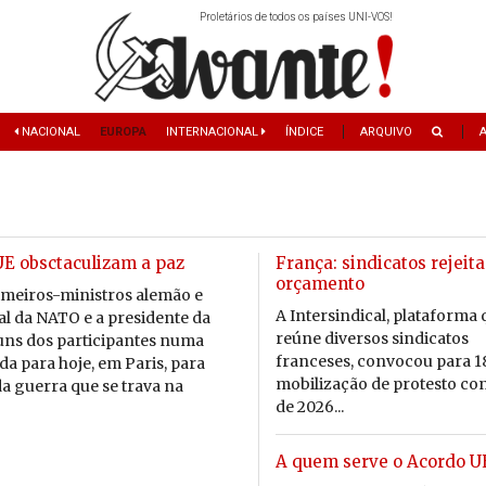
Proletários de todos os países UNI-VOS!
NACIONAL
EUROPA
INTERNACIONAL
ÍNDICE
ARQUIVO
UE obsctaculizam a paz
França: sindicatos rejeit
orçamento
i­meiros-mi­nis­tros alemão e
A Intersindical, plataforma
ral da NATO e a pre­si­dente da
reúne diversos sindicatos
uns dos par­ti­ci­pantes numa
franceses, convocou para 
ada para hoje, em Paris, para
mobilização de protesto co
da guerra que se trava na
de 2026...
A quem serve o Acordo U