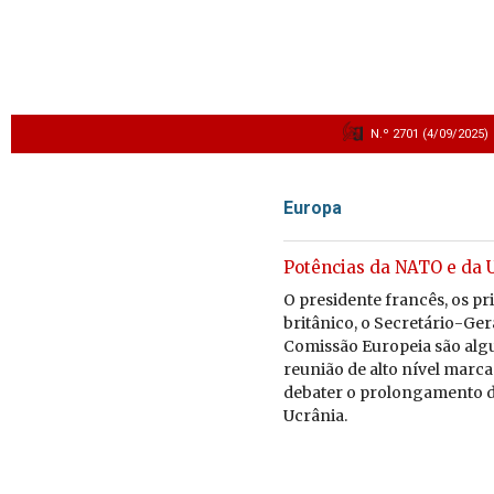
N.º 2701 (4/09/2025)
Europa
Potências da NATO e da 
O pre­si­dente francês, os pr
bri­tâ­nico, o Se­cre­tário-Ge
Co­missão Eu­ro­peia são al­g
reu­nião de alto nível mar­c
de­bater o pro­lon­ga­mento 
Ucrânia.