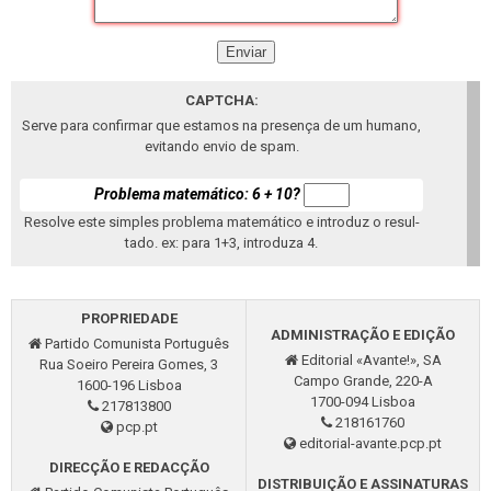
CAPTCHA:
Serve para con­firmar que es­tamos na pre­sença de um hu­mano,
evi­tando envio de spam.
Pro­blema ma­te­má­tico: 6 + 10?
Re­solve este sim­ples pro­blema ma­te­má­tico e in­troduz o re­sul­
tado. ex: para 1+3, in­tro­duza 4.
PRO­PRI­E­DADE
AD­MI­NISTRAÇÃO E EDIÇÃO
Par­tido Co­mu­nista Por­tu­guês
Edi­to­rial «Avante!», SA
Rua So­eiro Pe­reira Gomes, 3
Campo Grande, 220-A
1600-196 Lisboa
1700-094 Lisboa
217813800
218161760
pcp.pt
edi­to­rial-avante.pcp.pt
DIRECÇÃO E REDACÇÃO
DIS­TRIBUIÇÃO E AS­SI­NA­TURAS