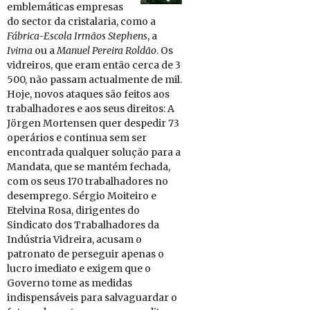
emblemáticas empresas
do sector da cristalaria, como a
Fá­brica-Es­cola Ir­mãos Stephens
, a
Ivima
ou a
Ma­nuel Pe­reira Roldão
. Os
vidreiros, que eram então cerca de 3
500, não passam actualmente de mil.
Hoje, novos ataques são feitos aos
trabalhadores e aos seus direitos: A
Jörgen Mortensen quer despedir 73
operários e continua sem ser
encontrada qualquer solução para a
Mandata, que se mantém fechada,
com os seus 170 trabalhadores no
desemprego. Sérgio Moiteiro e
Etelvina Rosa, dirigentes do
Sindicato dos Trabalhadores da
Indústria Vidreira, acusam o
patronato de perseguir apenas o
lucro imediato e exigem que o
Governo tome as medidas
indispensáveis para salvaguardar o