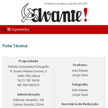
Proletários de todos os países UNI-VOS!
Argumentos
Ficha Técnica
Propriedade
Grafismo
Partido Comunista Português
Inês Seixas
R. Soeiro Pereira Gomes, 3
Jorge Caria
1600-196 Lisboa
Tel.21 781 38 00
Fotografia
NIF 500 940 673
Inês Seixas
Administração
Jorge Caria
Editorial «Avante!», SA
Secretária da Redacção
Campo Grande, 220-A