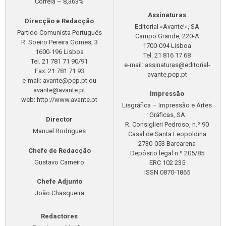
Correia – 8,363%
Assinaturas
Direcção e Redacção
Editorial «Avante!», SA
Partido Comunista Português
Campo Grande, 220-A
R. Soeiro Pereira Gomes, 3
1700-094 Lisboa
1600-196 Lisboa
Tel. 21 816 17 68
Tel. 21 781 71 90/91
e-mail:
assinaturas@editorial-
Fax: 21 781 71 93
avante.pcp.pt
e-mail:
avante@pcp.pt
ou
avante@avante.pt
Impressão
web: http://www.avante.pt
Lisgráfica – Impressão e Artes
Gráficas, SA
Director
R. Consiglieri Pedroso, n.º 90
Manuel Rodrigues
Casal de Santa Leopoldina
2730-053 Barcarena
Chefe de Redacção
Depósito legal n.º 205/85
Gustavo Carneiro
ERC 102 235
ISSN 0870-1865
Chefe Adjunto
João Chasqueira
Redactores