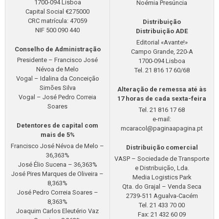
1700-094 Lisboa
Noémia Presúncia
Capital Social €275000
CRC matrícula: 47059
Distribuição
NIF 500 090 440
Distribuição ADE
Editorial «Avante!»
Conselho de Administração
Campo Grande, 220-A
Presidente – Francisco José
1700-094 Lisboa
Névoa de Melo
Tel. 21 816 17 60/68
Vogal – Idalina da Conceição
Simões Silva
Alteração de remessa até às
Vogal – José Pedro Correia
17 horas de cada sexta-feira
Soares
Tel. 21 816 17 68
e-mail:
Detentores de capital com
mcaracol@paginaapagina.pt
mais de 5%
Francisco José Névoa de Melo –
Distribuição comercial
36,363%
VASP – Sociedade de Transporte
José Élio Sucena – 36,363%
e Distribuição, Lda.
José Pires Marques de Oliveira –
Media Logistics Park
8,363%
Qta. do Grajal – Venda Seca
José Pedro Correia Soares –
2739-511 Agualva-Cacém
8,363%
Tel. 21 433 70 00
Joaquim Carlos Eleutério Vaz
Fax: 21 432 60 09