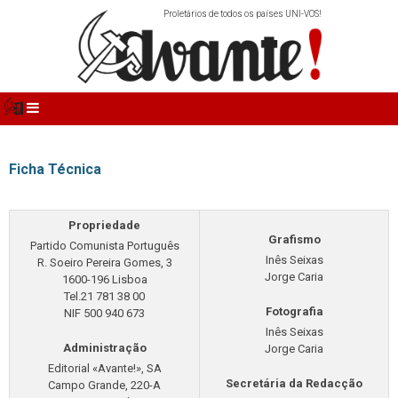
Proletários de todos os países UNI-VOS!
Ficha Técnica
Propriedade
Grafismo
Partido Comunista Português
Inês Seixas
R. Soeiro Pereira Gomes, 3
Jorge Caria
1600-196 Lisboa
Tel.21 781 38 00
Fotografia
NIF 500 940 673
Inês Seixas
Administração
Jorge Caria
Editorial «Avante!», SA
Secretária da Redacção
Campo Grande, 220-A