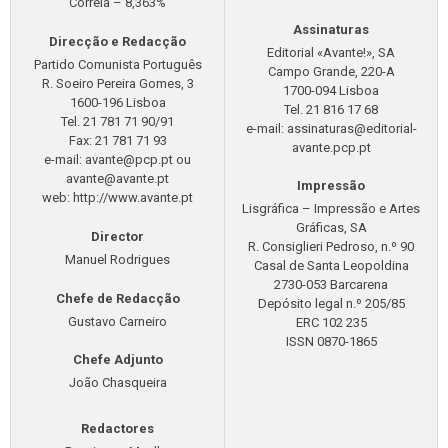
Correia – 8,363%
Assinaturas
Direcção e Redacção
Editorial «Avante!», SA
Partido Comunista Português
Campo Grande, 220-A
R. Soeiro Pereira Gomes, 3
1700-094 Lisboa
1600-196 Lisboa
Tel. 21 816 17 68
Tel. 21 781 71 90/91
e-mail:
assinaturas@editorial-
Fax: 21 781 71 93
avante.pcp.pt
e-mail:
avante@pcp.pt
ou
avante@avante.pt
Impressão
web: http://www.avante.pt
Lisgráfica – Impressão e Artes
Gráficas, SA
Director
R. Consiglieri Pedroso, n.º 90
Manuel Rodrigues
Casal de Santa Leopoldina
2730-053 Barcarena
Chefe de Redacção
Depósito legal n.º 205/85
Gustavo Carneiro
ERC 102 235
ISSN 0870-1865
Chefe Adjunto
João Chasqueira
Redactores