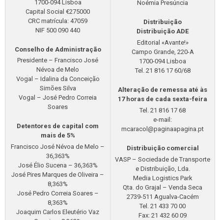
1700-094 Lisboa
Noémia Presúncia
Capital Social €275000
CRC matrícula: 47059
Distribuição
NIF 500 090 440
Distribuição ADE
Editorial «Avante!»
Conselho de Administração
Campo Grande, 220-A
Presidente – Francisco José
1700-094 Lisboa
Névoa de Melo
Tel. 21 816 17 60/68
Vogal – Idalina da Conceição
Simões Silva
Alteração de remessa até às
Vogal – José Pedro Correia
17 horas de cada sexta-feira
Soares
Tel. 21 816 17 68
e-mail:
Detentores de capital com
mcaracol@paginaapagina.pt
mais de 5%
Francisco José Névoa de Melo –
Distribuição comercial
36,363%
VASP – Sociedade de Transporte
José Élio Sucena – 36,363%
e Distribuição, Lda.
José Pires Marques de Oliveira –
Media Logistics Park
8,363%
Qta. do Grajal – Venda Seca
José Pedro Correia Soares –
2739-511 Agualva-Cacém
8,363%
Tel. 21 433 70 00
Joaquim Carlos Eleutério Vaz
Fax: 21 432 60 09