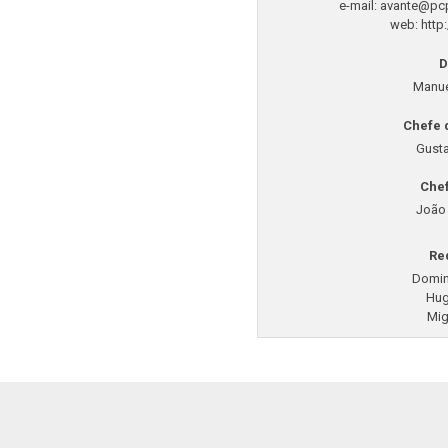
e-mail:
avante@pcp
web: http
D
Manue
Chefe 
Gusta
Chef
João
Re
Domin
Hug
Mig