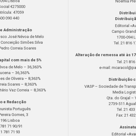
-094 Lisboa
Noémia Pre
Social €275000
rícula: 47059
Distribu
500 090 440
Distribuiç
Editorial «A
e Administração
Campo Grand
cisco José Névoa de Melo
1700-094 L
a Conceição Simões Silva
Tel. 21 816 
Pedro Correia Soares
Alteração de remessa até às 17
apital com mais de 5%
Tel. 21 816
évoa de Melo – 36,363%
e-mail:
mcaracol@pa
Sucena – 36,363%
es de Oliveira – 8,363%
Distribuição 
reia Soares – 8,363%
VASP – Sociedade de Transpor
tério Vaz Correia – 8,363%
Media Logist
Qta. do Grajal –
o e Redacção
2739-511 Agua
munista Português
Tel. 21 433
Pereira Gomes, 3
Fax: 21 432
-196 Lisboa
1 781 71 90/91
Assinat
21 781 71 93
Editorial «Ava