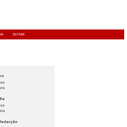
RA
ENTRAR
mo
xas
ria
fia
xas
ria
 Redacção