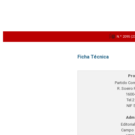
N.º 2095 (2
Ficha Técnica
Pro
Partido Co
R. Soeiro 
1600
Tel.2
NIF 
Admi
Editoria
Campo 