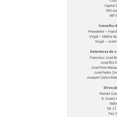
1700
Capital 
CRC mat
NIF 
Conselho d
Presidente – Fran
Vogal – Idalina d
Vogal – José 
Detentores de c
Francisco José N
José Élio 
José Pires Marqu
José Pedro Cor
Joaquim Carlos Eleu
Direcçã
Partido Co
R. Soeiro 
1600
Tel. 2
Fax: 