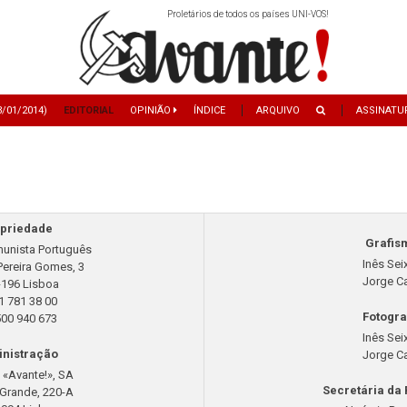
Proletários de todos os países UNI-VOS!
3/01/2014)
EDITORIAL
OPINIÃO
ÍNDICE
ARQUIVO
ASSINATU
priedade
Grafis
munista Português
Inês Sei
Pereira Gomes, 3
Jorge Ca
-196 Lisboa
1 781 38 00
Fotogra
500 940 673
Inês Sei
nistração
Jorge Ca
l «Avante!», SA
Secretária da
Grande, 220-A