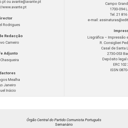
.pt
ou
avante@avante.pt
Campo Grand
://www.avante.pt
1700-094 L
Tel. 21 816
irector
e-mail:
assinaturas@edit
l Rodrigues
Impres
de Redacção
Lisgráfica – Impressão e
vo Carneiro
R. Consiglieri Pe
Casal de Santa 
e Adjunto
2730-053 Ba
Depósito legal 
 Chasqueira
ERC 102 
ISSN 0870
dactores
gos Mealha
o Janeiro
uel Inácio
Órgão Central do Partido Comunista Português
Semanário