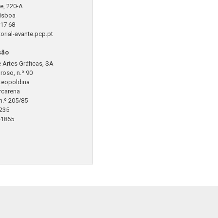
e, 220-A
isboa
 17 68
orial-avante.pcp.pt
são
 Artes Gráficas, SA
droso, n.º 90
Leopoldina
rcarena
n.º 205/85
235
-1865