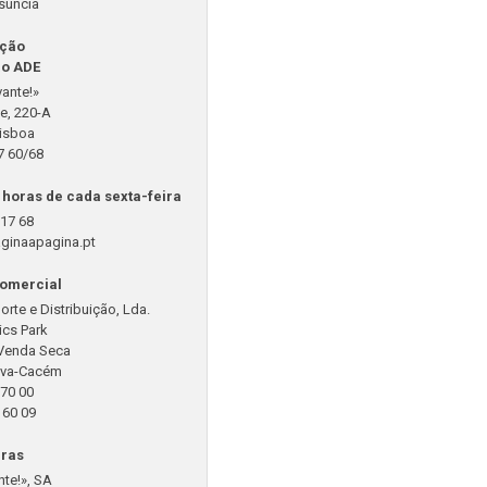
súncia
ição
ão ADE
vante!»
e, 220-A
isboa
17 60/68
 horas de cada sexta-feira
 17 68
ginaapagina.pt
comercial
te e Distribuição, Lda.
ics Park
 Venda Seca
lva-Cacém
 70 00
 60 09
uras
nte!», SA