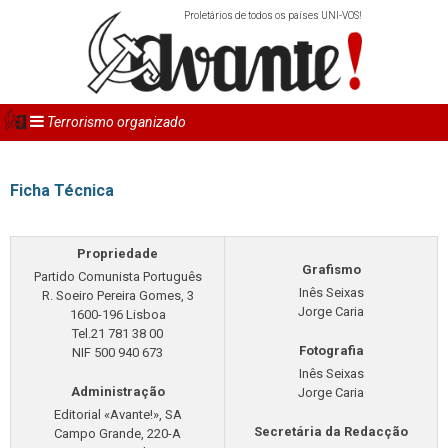
Proletários de todos os países UNI-VOS!
Terrorismo organizado
Ficha Técnica
Propriedade
Grafismo
Partido Comunista Português
Inês Seixas
R. Soeiro Pereira Gomes, 3
Jorge Caria
1600-196 Lisboa
Tel.21 781 38 00
Fotografia
NIF 500 940 673
Inês Seixas
Administração
Jorge Caria
Editorial «Avante!», SA
Secretária da Redacção
Campo Grande, 220-A