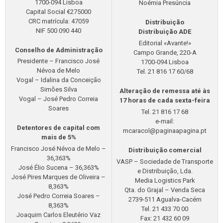
1700-094 Lisboa
Noémia Presúncia
Capital Social €275000
CRC matrícula: 47059
Distribuição
NIF 500 090 440
Distribuição ADE
Editorial «Avante!»
Conselho de Administração
Campo Grande, 220-A
Presidente – Francisco José
1700-094 Lisboa
Névoa de Melo
Tel. 21 816 17 60/68
Vogal – Idalina da Conceição
Simões Silva
Alteração de remessa até às
Vogal – José Pedro Correia
17 horas de cada sexta-feira
Soares
Tel. 21 816 17 68
e-mail:
Detentores de capital com
mcaracol@paginaapagina.pt
mais de 5%
Francisco José Névoa de Melo –
Distribuição comercial
36,363%
VASP – Sociedade de Transporte
José Élio Sucena – 36,363%
e Distribuição, Lda.
José Pires Marques de Oliveira –
Media Logistics Park
8,363%
Qta. do Grajal – Venda Seca
José Pedro Correia Soares –
2739-511 Agualva-Cacém
8,363%
Tel. 21 433 70 00
Joaquim Carlos Eleutério Vaz
Fax: 21 432 60 09