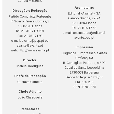
Correia – 8,363%
Assinaturas
Direcção e Redacção
Editorial «Avante!», SA
Partido Comunista Português
Campo Grande, 220-A
R. Soeiro Pereira Gomes, 3
1700-094 Lisboa
1600-196 Lisboa
Tel. 21 816 17 68
Tel. 21 781 71 90/91
e-mail:
assinaturas@editorial-
Fax: 21 781 71 93
avante.pcp.pt
e-mail:
avante@pcp.pt
ou
avante@avante.pt
Impressão
web: http://www.avante.pt
Lisgráfica – Impressão e Artes
Gráficas, SA
Director
R. Consiglieri Pedroso, n.º 90
Manuel Rodrigues
Casal de Santa Leopoldina
2730-053 Barcarena
Chefe de Redacção
Depósito legal n.º 205/85
Gustavo Carneiro
ERC 102 235
ISSN 0870-1865
Chefe Adjunto
João Chasqueira
Redactores