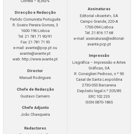
Correia – 8,363%
Assinaturas
Direcção e Redacção
Editorial «Avante!», SA
Partido Comunista Português
Campo Grande, 220-A
R. Soeiro Pereira Gomes, 3
1700-094 Lisboa
1600-196 Lisboa
Tel. 21 816 17 68
Tel. 21 781 71 90/91
e-mail:
assinaturas@editorial-
Fax: 21 781 71 93
avante.pcp.pt
e-mail:
avante@pcp.pt
ou
avante@avante.pt
Impressão
web: http://www.avante.pt
Lisgráfica – Impressão e Artes
Gráficas, SA
Director
R. Consiglieri Pedroso, n.º 90
Manuel Rodrigues
Casal de Santa Leopoldina
2730-053 Barcarena
Chefe de Redacção
Depósito legal n.º 205/85
Gustavo Carneiro
ERC 102 235
ISSN 0870-1865
Chefe Adjunto
João Chasqueira
Redactores