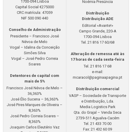
1700-094 Lisboa
Noémia Presúncia
Capital Social €275000
CRC matrícula: 47059
Distribuição
NIF 500 090 440
Distribuição ADE
Editorial «Avante!»
Conselho de Administração
Campo Grande, 220-A
Presidente – Francisco José
1700-094 Lisboa
Névoa de Melo
Tel. 21 816 17 60/68
Vogal – Idalina da Conceição
Simões Silva
Alteração de remessa até às
Vogal – José Pedro Correia
17 horas de cada sexta-feira
Soares
Tel. 21 816 17 68
e-mail:
Detentores de capital com
mcaracol@paginaapagina.pt
mais de 5%
Francisco José Névoa de Melo –
Distribuição comercial
36,363%
VASP – Sociedade de Transporte
José Élio Sucena – 36,363%
e Distribuição, Lda.
José Pires Marques de Oliveira –
Media Logistics Park
8,363%
Qta. do Grajal – Venda Seca
José Pedro Correia Soares –
2739-511 Agualva-Cacém
8,363%
Tel. 21 433 70 00
Joaquim Carlos Eleutério Vaz
Fax: 21 432 60 09