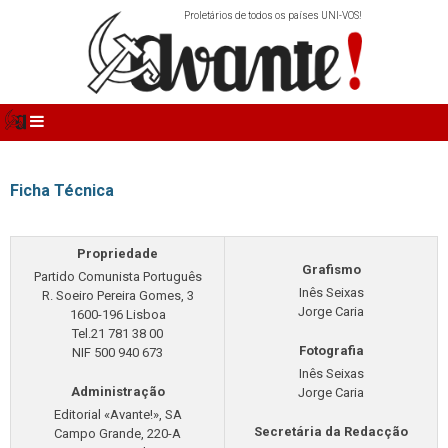
Proletários de todos os países UNI-VOS!
Ficha Técnica
Propriedade
Grafismo
Partido Comunista Português
Inês Seixas
R. Soeiro Pereira Gomes, 3
Jorge Caria
1600-196 Lisboa
Tel.21 781 38 00
Fotografia
NIF 500 940 673
Inês Seixas
Administração
Jorge Caria
Editorial «Avante!», SA
Secretária da Redacção
Campo Grande, 220-A