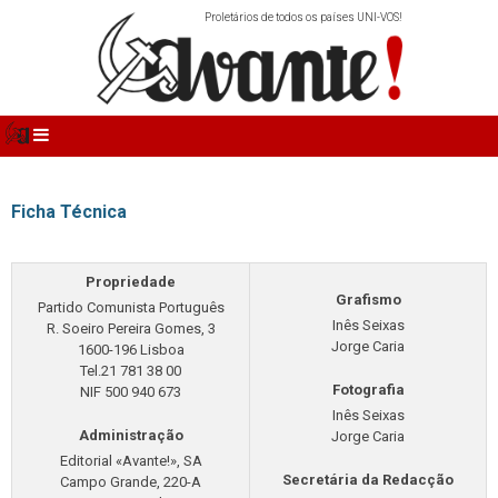
Proletários de todos os países UNI-VOS!
Ficha Técnica
Propriedade
Grafismo
Partido Comunista Português
Inês Seixas
R. Soeiro Pereira Gomes, 3
Jorge Caria
1600-196 Lisboa
Tel.21 781 38 00
Fotografia
NIF 500 940 673
Inês Seixas
Administração
Jorge Caria
Editorial «Avante!», SA
Secretária da Redacção
Campo Grande, 220-A