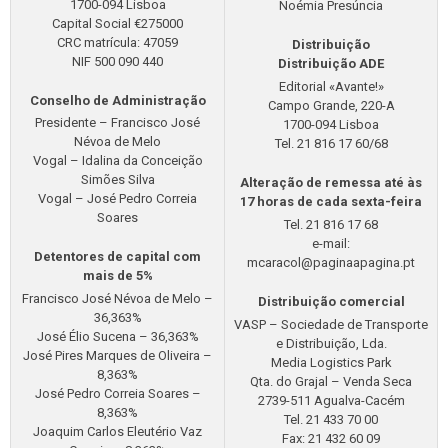
1700-094 Lisboa
Noémia Presúncia
Capital Social €275000
CRC matrícula: 47059
Distribuição
NIF 500 090 440
Distribuição ADE
Editorial «Avante!»
Conselho de Administração
Campo Grande, 220-A
Presidente – Francisco José
1700-094 Lisboa
Névoa de Melo
Tel. 21 816 17 60/68
Vogal – Idalina da Conceição
Simões Silva
Alteração de remessa até às
Vogal – José Pedro Correia
17 horas de cada sexta-feira
Soares
Tel. 21 816 17 68
e-mail:
Detentores de capital com
mcaracol@paginaapagina.pt
mais de 5%
Francisco José Névoa de Melo –
Distribuição comercial
36,363%
VASP – Sociedade de Transporte
José Élio Sucena – 36,363%
e Distribuição, Lda.
José Pires Marques de Oliveira –
Media Logistics Park
8,363%
Qta. do Grajal – Venda Seca
José Pedro Correia Soares –
2739-511 Agualva-Cacém
8,363%
Tel. 21 433 70 00
Joaquim Carlos Eleutério Vaz
Fax: 21 432 60 09