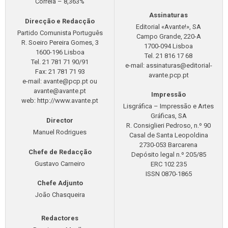
Correia – 8,363%
Assinaturas
Direcção e Redacção
Editorial «Avante!», SA
Partido Comunista Português
Campo Grande, 220-A
R. Soeiro Pereira Gomes, 3
1700-094 Lisboa
1600-196 Lisboa
Tel. 21 816 17 68
Tel. 21 781 71 90/91
e-mail:
assinaturas@editorial-
Fax: 21 781 71 93
avante.pcp.pt
e-mail:
avante@pcp.pt
ou
avante@avante.pt
Impressão
web: http://www.avante.pt
Lisgráfica – Impressão e Artes
Gráficas, SA
Director
R. Consiglieri Pedroso, n.º 90
Manuel Rodrigues
Casal de Santa Leopoldina
2730-053 Barcarena
Chefe de Redacção
Depósito legal n.º 205/85
Gustavo Carneiro
ERC 102 235
ISSN 0870-1865
Chefe Adjunto
João Chasqueira
Redactores