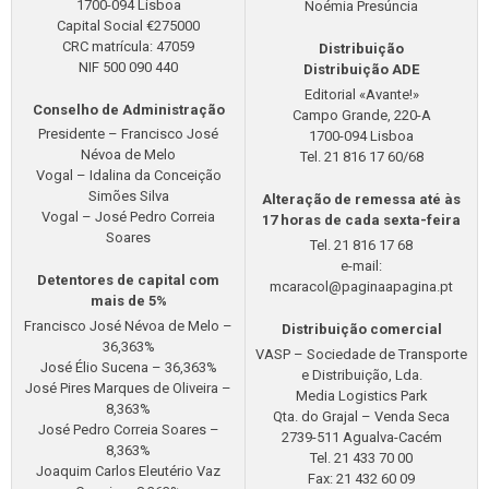
1700-094 Lisboa
Noémia Presúncia
Capital Social €275000
CRC matrícula: 47059
Distribuição
NIF 500 090 440
Distribuição ADE
Editorial «Avante!»
Conselho de Administração
Campo Grande, 220-A
Presidente – Francisco José
1700-094 Lisboa
Névoa de Melo
Tel. 21 816 17 60/68
Vogal – Idalina da Conceição
Simões Silva
Alteração de remessa até às
Vogal – José Pedro Correia
17 horas de cada sexta-feira
Soares
Tel. 21 816 17 68
e-mail:
Detentores de capital com
mcaracol@paginaapagina.pt
mais de 5%
Francisco José Névoa de Melo –
Distribuição comercial
36,363%
VASP – Sociedade de Transporte
José Élio Sucena – 36,363%
e Distribuição, Lda.
José Pires Marques de Oliveira –
Media Logistics Park
8,363%
Qta. do Grajal – Venda Seca
José Pedro Correia Soares –
2739-511 Agualva-Cacém
8,363%
Tel. 21 433 70 00
Joaquim Carlos Eleutério Vaz
Fax: 21 432 60 09