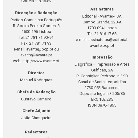
Correia – 8,363%
Assinaturas
Direcção e Redacção
Editorial «Avante!», SA
Partido Comunista Português
Campo Grande, 220-A
R. Soeiro Pereira Gomes, 3
1700-094 Lisboa
1600-196 Lisboa
Tel. 21 816 17 68
Tel. 21 781 71 90/91
e-mail:
assinaturas@editorial-
Fax: 21 781 71 93
avante.pcp.pt
e-mail:
avante@pcp.pt
ou
avante@avante.pt
Impressão
web: http://www.avante.pt
Lisgráfica – Impressão e Artes
Gráficas, SA
Director
R. Consiglieri Pedroso, n.º 90
Manuel Rodrigues
Casal de Santa Leopoldina
2730-053 Barcarena
Chefe de Redacção
Depósito legal n.º 205/85
Gustavo Carneiro
ERC 102 235
ISSN 0870-1865
Chefe Adjunto
João Chasqueira
Redactores