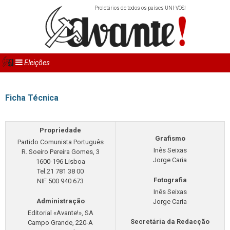
Proletários de todos os países UNI-VOS!
Eleições
Ficha Técnica
Propriedade
Grafismo
Partido Comunista Português
Inês Seixas
R. Soeiro Pereira Gomes, 3
Jorge Caria
1600-196 Lisboa
Tel.21 781 38 00
Fotografia
NIF 500 940 673
Inês Seixas
Administração
Jorge Caria
Editorial «Avante!», SA
Secretária da Redacção
Campo Grande, 220-A