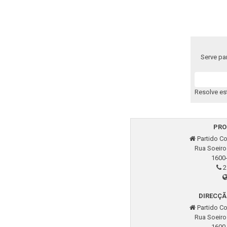
Serve pa
Re­solve est
PRO­
Par­tido Co
Rua So­eiro
1600
2
DIRECÇÃ
Par­tido Co
Rua So­eiro
1600