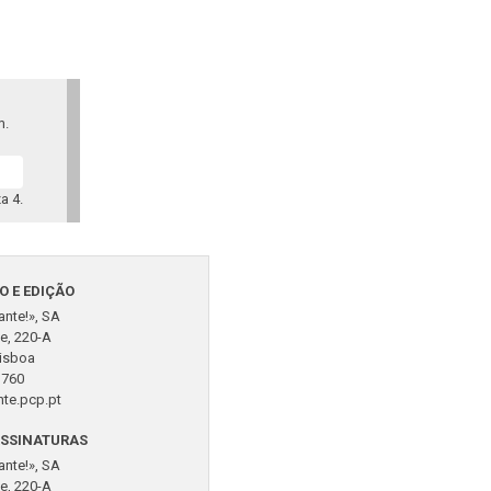
m.
a 4.
O E EDIÇÃO
vante!», SA
e, 220-A
isboa
760
ante.pcp.pt
S­SI­NA­TURAS
vante!», SA
e, 220-A