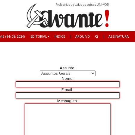
Proletários de todos os países UNI-VOS!
646 (14/08/2024)
EDITORIAL
ÍNDICE
ARQUIVO
ASSINATURA
As­sunto:
Nome:
E-mail.:
Men­sagem: