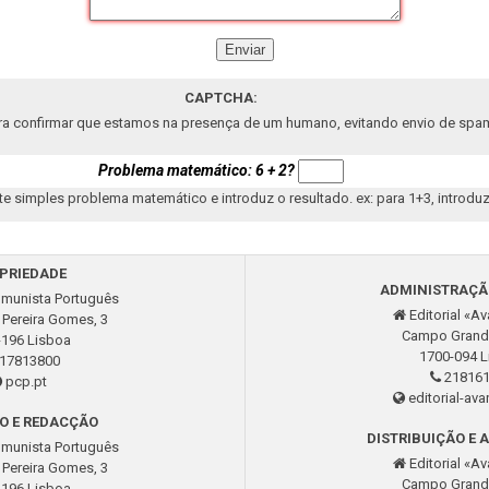
CAPTCHA:
ra con­firmar que es­tamos na pre­sença de um hu­mano, evi­tando envio de spa
Pro­blema ma­te­má­tico: 6 + 2?
e sim­ples pro­blema ma­te­má­tico e in­troduz o re­sul­tado. ex: para 1+3, in­tro­duz
PRI­E­DADE
AD­MI­NISTRAÇÃ
­mu­nista Por­tu­guês
Edi­to­rial «A
 Pe­reira Gomes, 3
Campo Grand
-196 Lisboa
1700-094 L
17813800
218161
pcp.pt
edi­to­rial-av
O E REDACÇÃO
DIS­TRIBUIÇÃO E A
­mu­nista Por­tu­guês
Edi­to­rial «A
 Pe­reira Gomes, 3
Campo Grand
-196 Lisboa