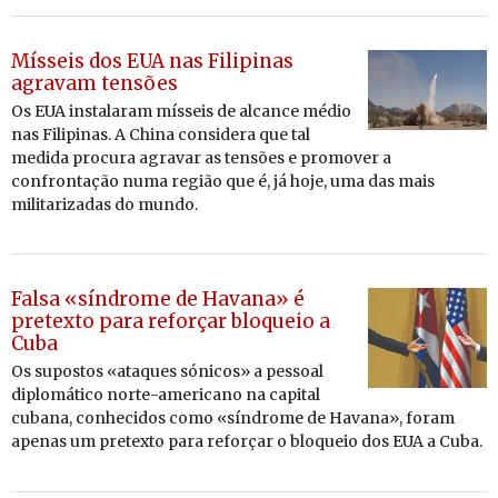
Mísseis dos EUA nas Filipinas
agravam tensões
Os EUA ins­ta­laram mís­seis de al­cance médio
nas Fi­li­pinas.
A
China con­si­dera que tal
me­dida
pro­cura
agrava
r
as ten­sões
e pro­mover
a
con­fron­tação
numa re­gião que é, já hoje, uma das mais
mi­li­ta­ri­zadas do mundo.
Falsa «síndrome de Havana» é
pretexto para reforçar bloqueio a
Cuba
Os su­postos «ata­ques só­nicos» a pes­soal
di­plo­má­tico norte-ame­ri­cano na ca­pital
cu­bana, co­nhe­cidos como «sín­drome de Ha­vana», foram
apenas um pre­texto para re­forçar o blo­queio dos EUA a Cuba.