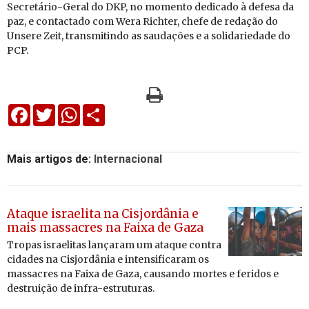
Se­cre­tário-Geral do DKP, no mo­mento de­di­cado à de­fesa da
paz, e con­tac­tado com Wera Ri­chter, chefe de re­dação do
Un­sere Zeit, trans­mi­tindo as sau­da­ções e a so­li­da­ri­e­dade do
PCP.
Facebook
Twitter
WhatsApp
Share
Mais artigos de:
Internacional
Ataque israelita na Cisjordânia e
mais massacres na Faixa de Gaza
Tropas is­ra­e­litas lan­çaram um ataque contra
ci­dades na Cis­jor­dânia e in­ten­si­fi­caram os
mas­sa­cres na Faixa de Gaza, cau­sando mortes e fe­ridos e
des­truição de infra-es­tru­turas.