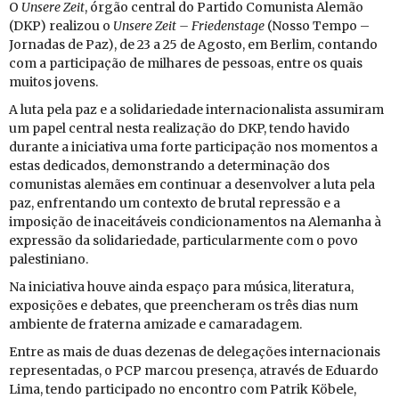
O
Un­sere Zeit
, órgão cen­tral do Par­tido Co­mu­nista Alemão
(DKP) re­a­lizou o
Un­sere Zeit – Fri­e­dens­tage
(Nosso Tempo –
Jor­nadas de Paz), de 23 a 25 de Agosto, em Berlim, con­tando
com a par­ti­ci­pação de mi­lhares de pes­soas, entre os quais
muitos jo­vens.
A luta pela paz e a so­li­da­ri­e­dade in­ter­na­ci­o­na­lista as­su­miram
um papel cen­tral nesta re­a­li­zação do DKP, tendo ha­vido
du­rante a ini­ci­a­tiva uma forte par­ti­ci­pação nos mo­mentos a
estas de­di­cados, de­mons­trando a de­ter­mi­nação dos
co­mu­nistas ale­mães em con­ti­nuar a de­sen­volver a luta pela
paz, en­fren­tando um con­texto de brutal re­pressão e a
im­po­sição de ina­cei­tá­veis con­di­ci­o­na­mentos na Ale­manha à
ex­pressão da so­li­da­ri­e­dade, par­ti­cu­lar­mente com o povo
pa­les­ti­niano.
Na ini­ci­a­tiva houve ainda es­paço para mú­sica, li­te­ra­tura,
ex­po­si­ções e de­bates, que pre­en­cheram os três dias num
am­bi­ente de fra­terna ami­zade e ca­ma­ra­dagem.
Entre as mais de duas de­zenas de de­le­ga­ções in­ter­na­ci­o­nais
re­pre­sen­tadas, o PCP marcou pre­sença, através de Edu­ardo
Lima, tendo par­ti­ci­pado no en­contro com Pa­trik Kö­bele,