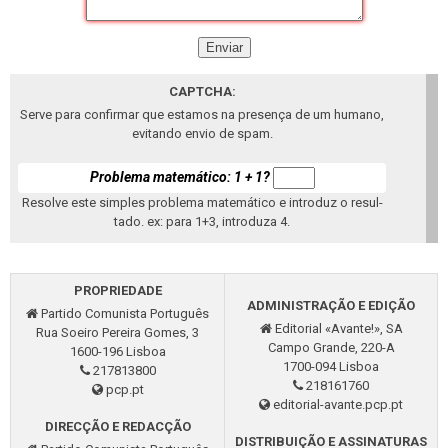
CAPTCHA:
Serve para con­firmar que es­tamos na pre­sença de um hu­mano,
evi­tando envio de spam.
Pro­blema ma­te­má­tico: 1 + 1?
Re­solve este sim­ples pro­blema ma­te­má­tico e in­troduz o re­sul­
tado. ex: para 1+3, in­tro­duza 4.
PRO­PRI­E­DADE
AD­MI­NISTRAÇÃO E EDIÇÃO
Par­tido Co­mu­nista Por­tu­guês
Edi­to­rial «Avante!», SA
Rua So­eiro Pe­reira Gomes, 3
Campo Grande, 220-A
1600-196 Lisboa
1700-094 Lisboa
217813800
218161760
pcp.pt
edi­to­rial-avante.pcp.pt
DIRECÇÃO E REDACÇÃO
DIS­TRIBUIÇÃO E AS­SI­NA­TURAS