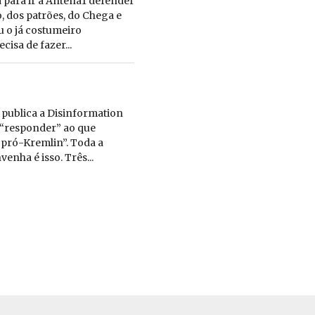
 para ir à Antena1 defender
, dos patrões, do Chega e
ou o já costumeiro
isa de fazer...
 publica a Disinformation
 “responder” ao que
pró-Kremlin”. Toda a
enha é isso. Três...