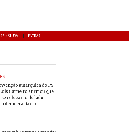
ASSINATURA
ENTRAR
 PS
onvenção autárquica do PS
 Luís Carneiro afirmou que
 se colocarão do lado
a democracia e o...