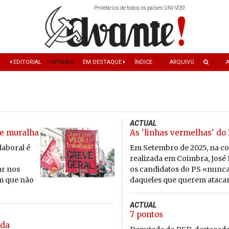
Proletários de todos os países UNI-VOS!
)
EDITORIAL
OPINIÃO
EM DESTAQUE
ÍNDICE
ARQUIVO
ACTUAL
 e muralha
As 'linhas vermelhas' do
laboral é
Em Setembro de 2025, na c
realizada em Coimbra, José
ar nos
os candidatos do PS «nunca
em que não
daqueles que querem atacar 
ACTUAL
7 pontos
ida