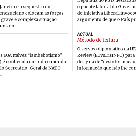
Deputada do PSD, destacada
Janeiro e o sequestro do
o pacote laboral do Governo
venezuelano colocam as forças
do Iniciativa Liberal, invoc
s grave e complexa situação
argumento de que o País prec
os no...
ACTUAL
Método de leitura
O serviço diplomático da UE
s EUA (talvez “lambebotismo”
Review (EUvsDisINFO) para
o) é conhecida em todo o mundo
designa de “desinformação 
elo Secretário-Geral da NATO,
informação que não lhe conv
.