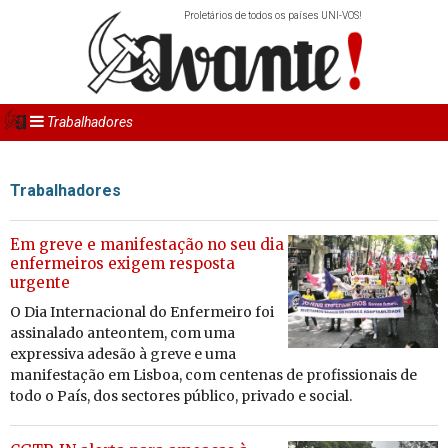
Proletários de todos os países UNI-VOS!
Trabalhadores
Trabalhadores
Em greve e manifestação no seu dia
enfermeiros exigem resposta
urgente
O Dia In­ter­na­ci­onal do En­fer­meiro foi
as­si­na­lado an­te­ontem, com u
ma
ex­pres­siva adesão à greve e
uma
ma­ni­fes­tação em Lisboa, com
cen­tenas de
pro­fis­si­o­nais
de
todo o País, dos sec­tores pú­blico, pri­vado e so­cial.