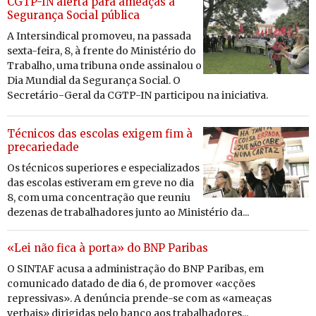
CGTP-IN alerta para ameaças à
Segurança Social pública
A
In­ter­sin­dical
pro­moveu, na pas­sada
sexta-feira, 8, à frente do Mi­nis­tério do
Tra­balho, uma tri­buna onde as­si­nalou o
Dia Mun­dial da Se­gu­rança So­cial.
O
Se­cre­tário-Geral da
CGTP-IN
par­ti­cipou na ini­ci­a­tiva
.
Técnicos das escolas exigem fim à
precariedade
Os técnicos superiores e especializados
das escolas estiveram em greve no dia
8, com uma concentração que reuniu
dezenas de trabalhadores junto ao Ministério da...
«Lei não fica à porta» do BNP Paribas
O SINTAF acusa a administração do BNP Paribas, em
comunicado datado de dia 6, de promover «acções
repressivas». A denúncia prende-se com as «ameaças
verbais» dirigidas pelo banco aos trabalhadores...