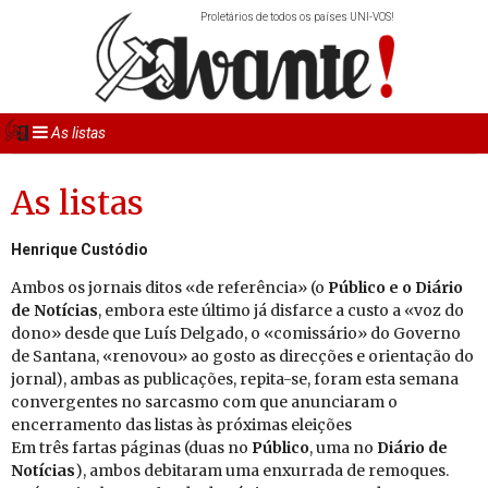
Proletários de todos os países UNI-VOS!
As listas
As listas
Henrique Custódio
Ambos os jornais ditos «de referência» (o
Pú­blico e o Diário
de No­tí­cias
, embora este último já disfarce a custo a «voz do
dono» desde que Luís Delgado, o «comissário» do Governo
de Santana, «renovou» ao gosto as direcções e orientação do
jornal), ambas as publicações, repita-se, foram esta semana
convergentes no sarcasmo com que anunciaram o
encerramento das listas às próximas eleições
Em três fartas páginas (duas no
Pú­blico
, uma no
Diário de
No­tí­cias
), ambos debitaram uma enxurrada de remoques.