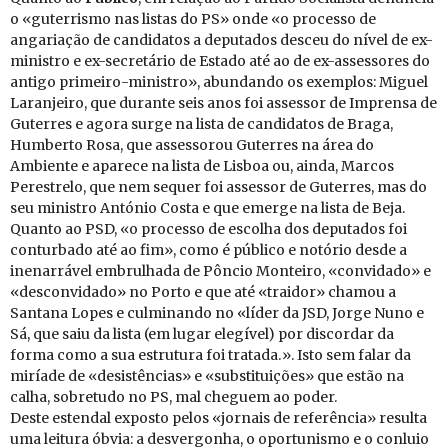
o «guterrismo nas listas do PS» onde «o processo de
angariação de candidatos a deputados desceu do nível de ex-
ministro e ex-secretário de Estado até ao de ex-assessores do
antigo primeiro-ministro», abundando os exemplos: Miguel
Laranjeiro, que durante seis anos foi assessor de Imprensa de
Guterres e agora surge na lista de candidatos de Braga,
Humberto Rosa, que assessorou Guterres na área do
Ambiente e aparece na lista de Lisboa ou, ainda, Marcos
Perestrelo, que nem sequer foi assessor de Guterres, mas do
seu ministro António Costa e que emerge na lista de Beja.
Quanto ao PSD, «o processo de escolha dos deputados foi
conturbado até ao fim», como é público e notório desde a
inenarrável embrulhada de Pôncio Monteiro, «convidado» e
«desconvidado» no Porto e que até «traidor» chamou a
Santana Lopes e culminando no «líder da JSD, Jorge Nuno e
Sá, que saiu da lista (em lugar elegível) por discordar da
forma como a sua estrutura foi tratada.». Isto sem falar da
miríade de «desistências» e «substituições» que estão na
calha, sobretudo no PS, mal cheguem ao poder.
Deste estendal exposto pelos «jornais de referência» resulta
uma leitura óbvia: a desvergonha, o oportunismo e o conluio