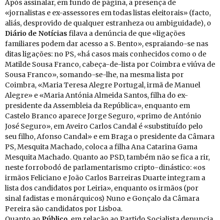
Após assinalar, em fundo de página, a presença de
«jornalistas e ex-assessores em todas listas eleitorais» (facto,
aliás, desprovido de qualquer estranheza ou ambiguidade), o
Diário de No­tí­cias
filava a denúncia de que «ligações
familiares podem dar acesso a S. Bento», espraiando-se nas
ditas ligações: no PS, «há casos mais conhecidos como o de
Matilde Sousa Franco, cabeça-de-lista por Coimbra e viúva de
Sousa Franco», somando-se-lhe, na mesma lista por
Coimbra, «Maria Teresa Alegre Portugal, irmã de Manuel
Alegre» e «Maria Antónia Almeida Santos, filha do ex-
presidente da Assembleia da República», enquanto em
Castelo Branco aparece Jorge Seguro, «primo de António
José Seguro», em Aveiro Carlos Candal é «substituído pelo
seu filho, Afonso Candal» e em Braga o presidente da Câmara
PS, Mesquita Machado, coloca a filha Ana Catarina Gama
Mesquita Machado. Quanto ao PSD, também não se fica a rir,
neste forrobodó de parlamentarismo cripto-dinástico: «os
irmãos Feliciano e João Carlos Barreiras Duarte integram a
lista dos candidatos por Leiria», enquanto os irmãos (por
sinal fadistas e monárquicos) Nuno e Gonçalo da Câmara
Pereira são candidatos por Lisboa.
Quanto ao
Pú­blico
, em relação ao Partido Socialista denuncia