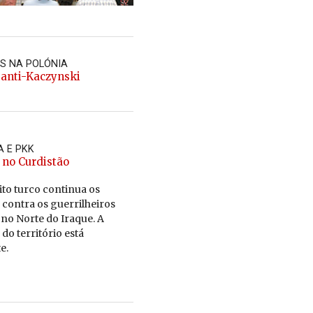
ES NA POLÓNIA
 anti-Kaczynski
A E PKK
 no Curdistão
ito turco con­tinua os
 contra os guer­ri­lheiros
 no Norte do Iraque. A
do ter­ri­tório está
e.