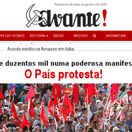
Proletários de todos os países UNI-VOS!
Primeira pessoa a fazer o Báltico a nado
Ossos de mamute descobertos na Bulgária
769 (25/10/2007)
EDITORIAL
ÍNDICE
ARQUIVO
ASSINATURA
Vitória portuguesa em europeu equestre
Acordo inédito na Amazon em Itália