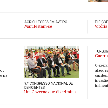
AGRICULTORES EM AVEIRO
ELEIÇÕ
Manifestam-se
Vitória
TURQUI
Guerra
O exér­c
, o
ata­ques
do na
curdos,
in­vasão 
9.º CONGRESSO NACIONAL DE
imi­nent
DEFICIENTES
Um Governo que discrimina