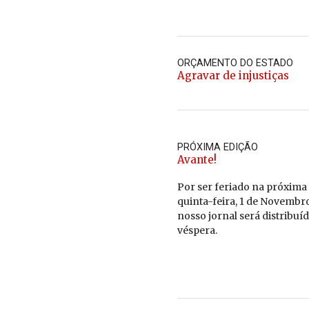
ORÇAMENTO DO ESTADO
Agravar de injustiças
PRÓXIMA EDIÇÃO
Avante!
Por ser fe­riado na pró­xima
quinta-feira, 1 de No­vembro
nosso jornal será dis­tri­buí
vés­pera.