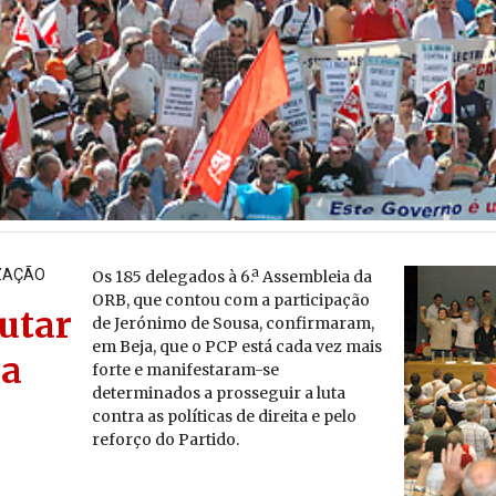
ZAÇÃO
Os 185 de­le­gados à 6.ª
As­sem­bleia da
ORB, que
contou com a par­ti­ci­pação
utar
de Je­ró­nimo de Sousa,
con­fir­maram,
em Beja,
que o PCP está cada vez
mais
da
forte e ma­ni­fes­taram-se
de­ter­mi­nados a pros­se­guir a luta
contra as po­lí­ticas de di­reita e pelo
re­forço do Par­tido.