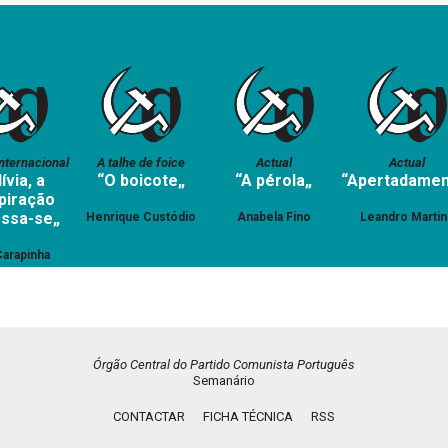
nternacional
A talhe de foice
Actual
Actual
ívia, a
“O boicote„
“A pérola„
“Apertadamen
piração
ssa-se„
Henrique Custódio
Anabela Fino
Leandro Martin
Carapinha
Órgão Central do Partido Comunista Português
Semanário
CONTACTAR
FICHA TÉCNICA
RSS