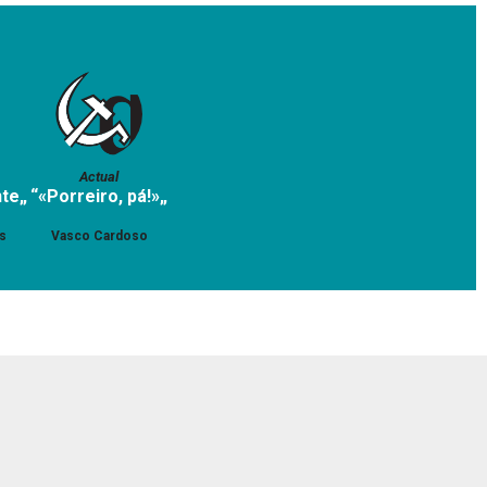
Actual
te„
“«Porreiro, pá!»„
s
Vasco Cardoso