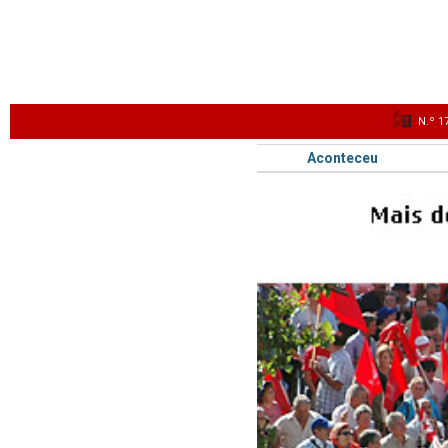
N.º 1
Aconteceu