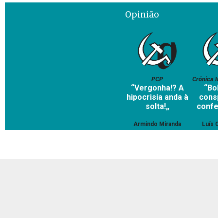
Opinião
PCP
Crónica I
“Vergonha!? A
“Bol
hipocrisia anda à
cons
solta!„
confe
Armindo Miranda
Luís 