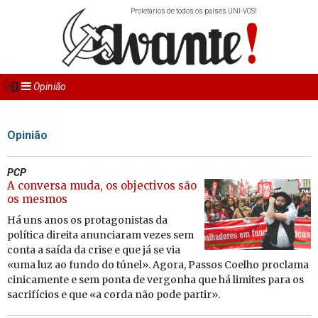
Proletários de todos os países UNI-VOS!
Opinião
Opinião
PCP
A conversa muda, os objectivos são
os mesmos
Há uns anos os pro­ta­go­nistas da
po­lí­tica di­reita anun­ci­aram vezes sem
conta a saída da crise e que já se via
«uma luz ao fundo do túnel». Agora, Passos Co­elho pro­clama
ci­ni­ca­mente e sem ponta de ver­gonha que há li­mites para os
sa­cri­fí­cios e que «a corda não pode partir».