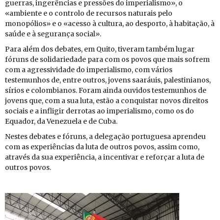
guerras, in­ge­rên­cias e pres­sões do im­pe­ri­a­lismo», o
«am­bi­ente e o con­trolo de re­cursos na­tu­rais pelo
mo­no­pó­lios» e o «acesso à cul­tura, ao des­porto, à ha­bi­tação, à
saúde e à se­gu­rança so­cial».
Para além dos de­bates, em Quito, ti­veram também lugar
fó­runs de so­li­da­ri­e­dade para com os povos que mais so­frem
com a agres­si­vi­dade do im­pe­ri­a­lismo, com vá­rios
tes­te­mu­nhos de, entre ou­tros, jo­vens sa­a­ráuis, pa­les­ti­ni­anos,
sí­rios e co­lom­bi­anos. Foram ainda ou­vidos tes­te­mu­nhos de
jo­vens que, com a sua luta, estão a con­quistar novos di­reitos
so­ciais e a in­fligir der­rotas ao im­pe­ri­a­lismo, como os do
Equador, da Ve­ne­zuela e de Cuba.
Nestes de­bates e fó­runs, a de­le­gação por­tu­guesa aprendeu
com as ex­pe­ri­ên­cias da luta de ou­tros povos, assim como,
através da sua ex­pe­ri­ência, a in­cen­tivar e re­forçar a luta de
ou­tros povos.