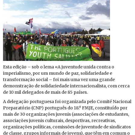
Esta edição – sob o lema «A ju­ven­tude unida contra o
im­pe­ri­a­lismo, por um mundo de paz, so­li­da­ri­e­dade e
trans­for­mação so­cial – foi mais uma vez uma grande
de­mons­tração de so­li­da­ri­e­dade in­ter­na­ci­o­na­lista, com cerca
de 10 mil de­le­gados de mais de 85 países.
A de­le­gação por­tu­guesa foi or­ga­ni­zada pelo Co­mité Na­ci­onal
Pre­pa­ra­tório (CNP) por­tu­guês do 18.º FMJE, cons­ti­tuído por
mais de 30 or­ga­ni­za­ções ju­venis (as­so­ci­a­ções de es­tu­dantes,
as­so­ci­a­ções ju­venis cul­tu­rais, des­por­tivas, re­cre­a­tivas,
or­ga­ni­za­ções po­lí­ticas, co­mis­sões de ju­ven­tude de sin­di­catos
de classe, grupos in­for­mais de jo­vens), que têm em comum o