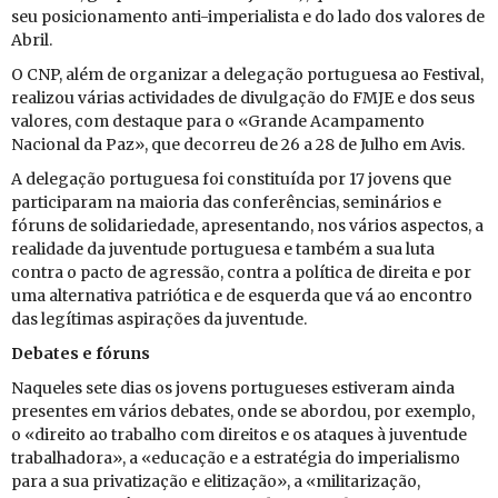
seu po­si­ci­o­na­mento anti-im­pe­ri­a­lista e do lado dos va­lores de
Abril.
O CNP, além de or­ga­nizar a de­le­gação por­tu­guesa ao Fes­tival,
re­a­lizou vá­rias ac­ti­vi­dades de di­vul­gação do FMJE e dos seus
va­lores, com des­taque para o «Grande Acam­pa­mento
Na­ci­onal da Paz», que de­correu de 26 a 28 de Julho em Avis.
A de­le­gação por­tu­guesa foi cons­ti­tuída por 17 jo­vens que
par­ti­ci­param na mai­oria das con­fe­rên­cias, se­mi­ná­rios e
fó­runs de so­li­da­ri­e­dade, apre­sen­tando, nos vá­rios as­pectos, a
re­a­li­dade da ju­ven­tude por­tu­guesa e também a sua luta
contra o pacto de agressão, contra a po­lí­tica de di­reita e por
uma al­ter­na­tiva pa­trió­tica e de es­querda que vá ao en­contro
das le­gí­timas as­pi­ra­ções da ju­ven­tude.
De­bates e fó­runs
Na­queles sete dias os jo­vens por­tu­gueses es­ti­veram ainda
pre­sentes em vá­rios de­bates, onde se abordou, por exemplo,
o «di­reito ao tra­balho com di­reitos e os ata­ques à ju­ven­tude
tra­ba­lha­dora», a «edu­cação e a es­tra­tégia do im­pe­ri­a­lismo
para a sua pri­va­ti­zação e eli­ti­zação», a «mi­li­ta­ri­zação,