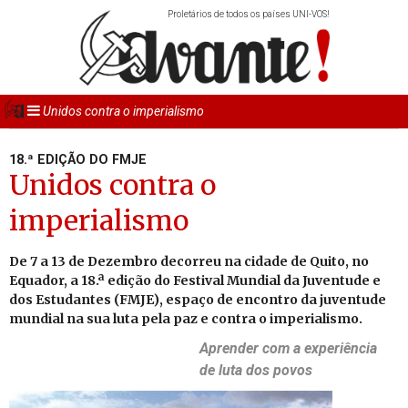
Proletários de todos os países UNI-VOS!
Unidos contra o imperialismo
18.ª EDIÇÃO DO FMJE
Unidos contra o
imperialismo
De 7 a 13 de De­zembro de­correu na ci­dade de Quito, no
Equador, a 18.ª edição do Fes­tival Mun­dial da Ju­ven­tude e
dos Es­tu­dantes (FMJE), es­paço de en­contro da ju­ven­tude
mun­dial na sua luta pela paz e contra o im­pe­ri­a­lismo.
Aprender com a ex­pe­ri­ência
de luta dos povos