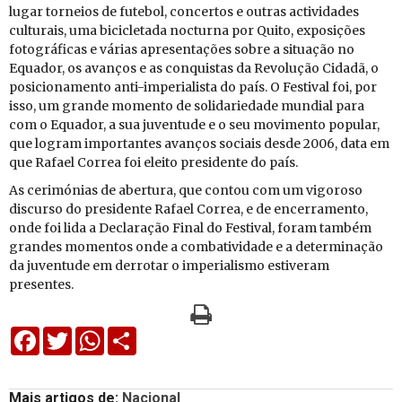
lugar tor­neios de fu­tebol, con­certos e ou­tras ac­ti­vi­dades
cul­tu­rais, uma bi­ci­cle­tada noc­turna por Quito, ex­po­si­ções
fo­to­grá­ficas e vá­rias apre­sen­ta­ções sobre a si­tu­ação no
Equador, os avanços e as con­quistas da Re­vo­lução Ci­dadã, o
po­si­ci­o­na­mento anti-im­pe­ri­a­lista do país. O Fes­tival foi, por
isso, um grande mo­mento de so­li­da­ri­e­dade mun­dial para
com o Equador, a sua ju­ven­tude e o seu mo­vi­mento po­pular,
que lo­gram im­por­tantes avanços so­ciais desde 2006, data em
que Ra­fael Correa foi eleito pre­si­dente do país.
As ce­ri­mó­nias de aber­tura, que contou com um vi­go­roso
dis­curso do pre­si­dente Ra­fael Correa, e de en­cer­ra­mento,
onde foi lida a De­cla­ração Final do Fes­tival, foram também
grandes mo­mentos onde a com­ba­ti­vi­dade e a de­ter­mi­nação
da ju­ven­tude em der­rotar o im­pe­ri­a­lismo es­ti­veram
pre­sentes.
Facebook
Twitter
WhatsApp
Share
Mais artigos de:
Nacional