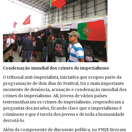
Con­de­nação mun­dial dos crimes do im­pe­ri­a­lismo
O tri­bunal anti-im­pe­ri­a­lista, ini­ci­a­tiva que ocupou parte da
pro­gra­mação de dois dias do Fes­tival, foi o mais im­por­tante
mo­mento de de­núncia, acu­sação e con­de­nação mun­dial dos
crimes do im­pe­ri­a­lismo. Ali, jo­vens de vá­rios países
tes­te­mu­nharam os crimes do im­pe­ri­a­lismo, res­pon­deram a
per­guntas dos ju­rados, fi­cando claro que o im­pe­ri­a­lismo é
cri­mi­noso e que é ta­refa dos jo­vens e de toda a hu­ma­ni­dade
der­rotá-lo.
Além da com­po­nente de dis­cussão po­lí­tica, no FMJE ti­veram