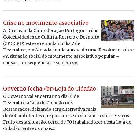
Crise no movimento associativo
A Di­recção da Con­fe­de­ração Por­tu­guesa das
Co­lec­ti­vi­dades de Cul­tura, Re­creio e Des­porto
(CPCCRD) es­teve reu­nida no dia 7 de
De­zembro, em Al­mada, tendo apro­vado uma Re­so­lução sobre
«A si­tu­ação so­cial do mo­vi­mento as­so­ci­a­tivo po­pular –
causas, con­sequên­cias e so­lu­ções».
Governo fecha <br>Loja do Cidadão
O Governo vai encerrar no dia 31 de
Dezembro a Loja do Cidadão nos
Restaurados, deixando sem alternativa mais
de 600 mil utentes que por ano se deslocam a estes serviços.
Fruto desta situação, cerca de 70 trabalhadores desta Loja do
Cidadão, entre os quais...