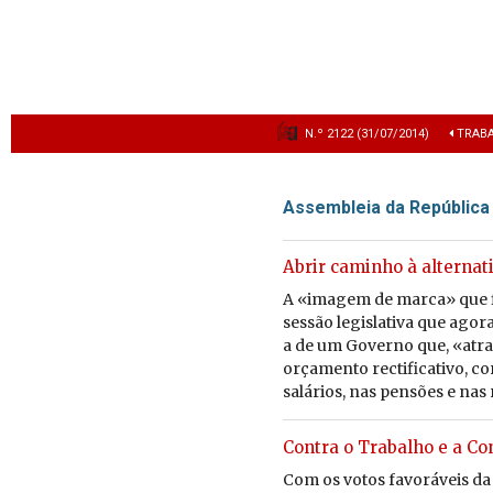
N.º 2122 (31/07/2014)
TRAB
Assembleia da República
Abrir caminho à alternat
A «imagem de marca» que f
sessão le­gis­la­tiva que agor
a de um Go­verno que, «atr
or­ça­mento rec­ti­fi­ca­tivo, c
sa­lá­rios, nas pen­sões e nas
Contra o Trabalho e a Co
Com os votos fa­vo­rá­veis da