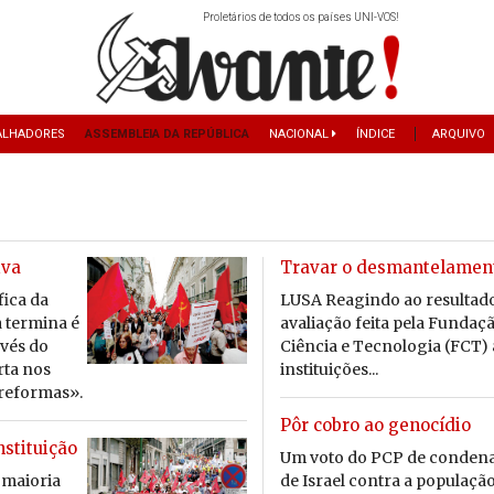
Proletários de todos os países UNI-VOS!
ALHADORES
ASSEMBLEIA DA REPÚBLICA
NACIONAL
ÍNDICE
ARQUIVO
iva
Travar o desmantelamen
ica da
LUSA Reagindo ao resultad
a ter­mina é
avaliação feita pela Fundaç
avés do
Ciência e Tecnologia (FCT) 
orta nos
instituições...
 re­formas».
Pôr cobro ao genocídio
nstituição
Um voto do PCP de condenaç
 mai­oria
de Israel contra a populaçã