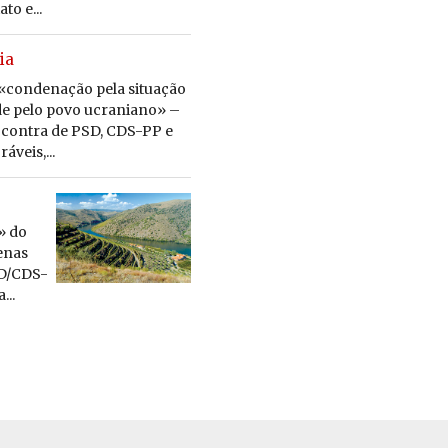
to e...
ia
«condenação pela situação
ade pelo povo ucraniano» –
s contra de PSD, CDS-PP e
áveis,...
» do
enas
SD/CDS-
...