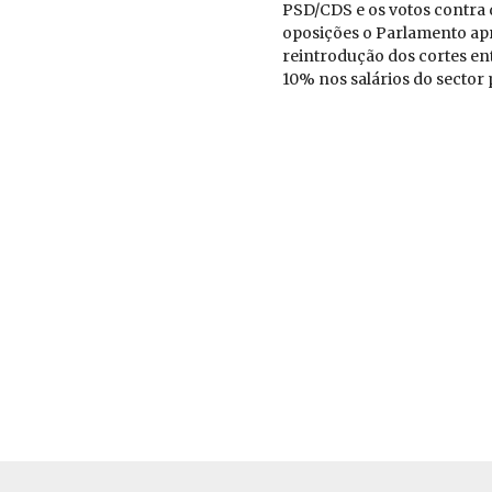
PSD/​CDS e os votos contra 
opo­si­ções o Par­la­mento a
rein­tro­dução dos cortes en
10% nos sa­lá­rios do sector