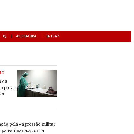
ASSINATURA
ENTRAR
to
o da
ão para a
às
ão pela «agressão militar
o palestiniana», com a