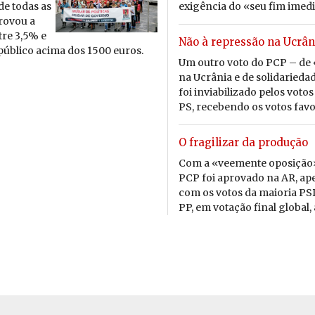
de todas as
exigência do «seu fim imedia
provou a
tre 3,5% e
Não à repressão na Ucrân
 pú­blico acima dos 1500 euros.
Um outro voto do PCP – de 
na Ucrânia e de solidaried
foi inviabilizado pelos voto
PS, recebendo os votos favor
O fragilizar da produção
Com a «veemente oposição
PCP foi aprovado na AR, ap
com os votos da maioria P
PP, em votação final global, a