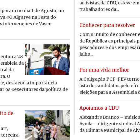
activistas da CDU, esteve e
trabalhadores da...
­ci­param no dia 1 de Agosto, no
­tiva «O Al­garve na Festa do
 in­ter­ven­ções de Vasco
Conhecer para resolver
Com o intuito de conhecer e
da República as principais
pescadores e dos empresário
Julho...
sentou a 28
sem­bleia da
Por uma vida melhor
toral da
ra. O
A Coligação PCP-PEV tornou p
me, des­tacou a im­por­tância
lista de candidatos pelo cír
r os «exe­cu­tores da po­lí­tica de
eleições para a Assembleia da
Apoiamos a CDU
ito de
Alexandre Branco – músic
Avoila – dirigente sindical 
art,
da Câmara Municipal de Alvit
 terceira