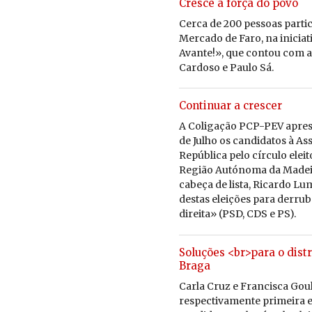
Cresce a força do povo
Cerca de 200 pes­soas par­ti
Mer­cado de Faro, na ini­ci­a
Avante!», que contou com as
Car­doso e Paulo Sá.
Continuar a crescer
A Co­li­gação PCP-PEV apre­
de Julho os can­di­datos à As­
Re­pú­blica pelo cír­culo elei­
Re­gião Au­tó­noma da Ma­dei
ca­beça de lista, Ri­cardo Lu
destas elei­ções para der­ruba
di­reita» (PSD, CDS e PS).
Soluções <br>para o distr
Braga
Carla Cruz e Francisca Goul
respectivamente primeira e