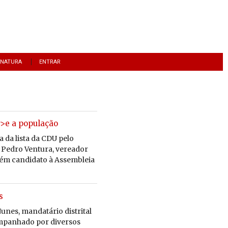
INATURA
ENTRAR
r>e a população
 da lista da CDU pelo
 e Pedro Ventura, vereador
ém candidato à Assembleia
s
Nunes, mandatário distrital
mpanhado por diversos