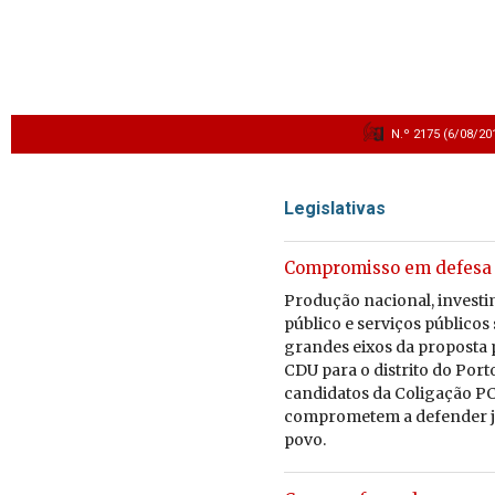
N.º 2175 (6/08/20
Legislativas
Compromisso em defesa 
Pro­dução na­ci­onal, in­ves­t
pú­blico e ser­viços pú­blicos
grandes eixos da pro­posta po
CDU para o dis­trito do Port
can­di­datos da Co­li­gação 
com­pro­metem a de­fender ju
povo.