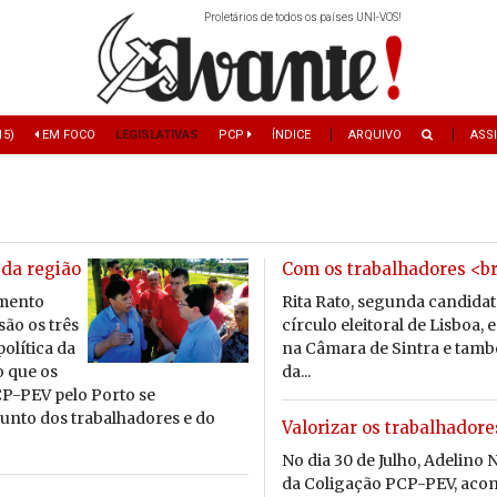
Proletários de todos os países UNI-VOS!
15)
EM FOCO
LEGISLATIVAS
PCP
ÍNDICE
ARQUIVO
ASS
da região
Com os trabalhadores <b
i­mento
Rita Rato, segunda candidata
 são os três
círculo eleitoral de Lisboa,
­lí­tica da
na Câmara de Sintra e tamb
o que os
da...
PCP-PEV pelo Porto se
nto dos tra­ba­lha­dores e do
Valorizar os trabalhadore
No dia 30 de Julho, Adelino 
da Coligação PCP-PEV, aco