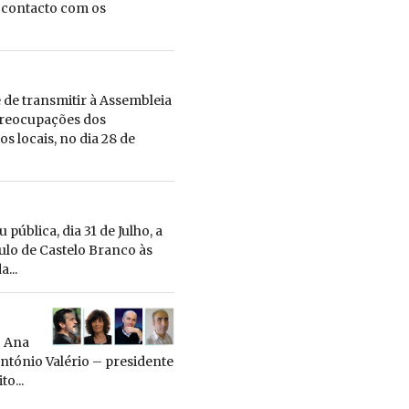
m contacto com os
 de transmitir à Assembleia
 preocupações dos
s locais, no dia 28 de
ública, dia 31 de Julho, a
culo de Castelo Branco às
...
o Ana
António Valério – presidente
o...