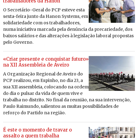
trabalhadores da Hanon
O Se­cre­tário-Geral do PCP es­teve esta
sexta-feira junto da Hanon Sys­tems, em
so­li­da­ri­e­dade com os tra­ba­lha­dores,
numa ini­ci­a­tiva mar­cada pela de­núncia da pre­ca­ri­e­dade, dos
baixos sa­lá­rios e das al­te­ra­ções à le­gis­lação la­boral pro­postas
pelo Go­verno.
«Criar presente e conquistar futuro»
na XII Assembleia de Aveiro
A Or­ga­ni­zação Re­gi­onal de Aveiro do
PCP re­a­lizou, em Es­pinho, no dia 23, a
sua XII as­sem­bleia, co­lo­cando na ordem
do dia o pulsar da vida de quem vive e
tra­balha no dis­trito. No final da reu­nião, na sua in­ter­venção,
Paulo Rai­mundo, sa­li­entou as muitas pos­si­bi­li­dades de
re­forço do Par­tido na re­gião.
É este o momento de travar o
assalto a quem trabalha