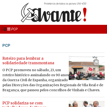
Proletários de todos os países UNI-VOS!
PCP
PCP
Roteiro para lembrar a
solidariedade transmontana
O PCP pro­moveu no sá­bado, 23, um
ro­teiro his­tó­rico as­si­na­lando os 90 anos
da Guerra Civil de Es­panha, or­ga­ni­zado
pelas Di­rec­ções das Or­ga­ni­za­ções Re­gi­o­nais de Vila Real e de
Bra­gança, que passou pelos con­ce­lhos de Vi­nhais e Chaves.
PCP solidariza-se com