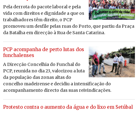
Pela der­rota do pa­cote la­boral e pela
vida com di­reitos e dig­ni­dade a que os
tra­ba­lha­dores têm di­reito, o PCP
pro­moveu um des­file pelas ruas do Porto, que partiu da Praça
da Ba­talha em di­recção à Rua de Santa Ca­ta­rina.
PCP acompanha de perto lutas dos
funchalenses
A Di­recção Con­ce­lhia do Fun­chal do
PCP, reu­nida no dia 23, va­lo­rizou a luta
da po­pu­lação das zonas altas do
con­celho ma­dei­rense e de­cidiu a in­ten­si­fi­cação do
acom­pa­nha­mento di­recto das suas rei­vin­di­ca­ções.
Protesto contra o aumento da água e do lixo em Setúbal