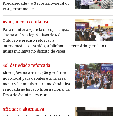
Precariedade», o Secretário-geral do
PCP, Jerónimo de...
Avançar com confiança
Para manter a «ja­nela de es­pe­rança»
aberta após as le­gis­la­tivas de 4 de
Ou­tubro é pre­ciso re­forçar a
in­ter­venção e o Par­tido, su­bli­nhou o Se­cre­tário-geral do PCP
numa ini­ci­a­tiva no dis­trito de Viseu.
Solidariedade reforçada
Al­te­ra­ções na ar­ru­mação geral, um
novo local para de­bates e uma área
maior vão im­pul­si­onar uma di­nâ­mica
re­no­vada ao Es­paço In­ter­na­ci­onal da
Festa do Avante! deste ano.
Afirmar a alternativa