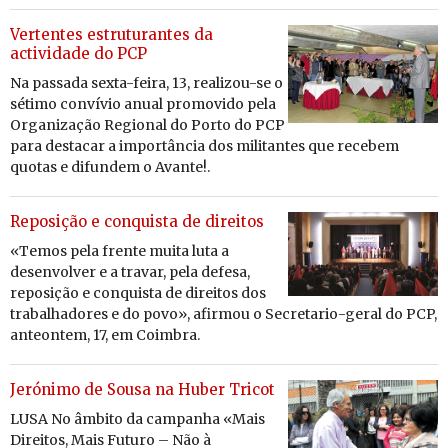
Vertentes estruturantes da
actividade do PCP
Na pas­sada sexta-feira, 13, re­a­lizou-se o
sé­timo con­vívio anual pro­mo­vido pela
Or­ga­ni­zação Re­gi­onal do Porto do PCP
para des­tacar a im­por­tância dos mi­li­tantes que re­cebem
quotas e di­fundem o Avante!.
Reposição e conquista de direitos
«Temos pela frente muita luta a
de­sen­volver e a travar, pela de­fesa,
re­po­sição e con­quista de di­reitos dos
tra­ba­lha­dores e do povo», afirmou o Se­cre­tario-geral do PCP,
an­te­ontem, 17, em Coimbra.
Jerónimo de Sousa na Huber Tricot
LUSA No âmbito da campanha «Mais
Direitos, Mais Futuro – Não à