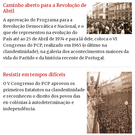
Caminho aberto para a Revolução de
Abril
A apro­vação do Pro­grama para a
Re­vo­lução De­mo­crá­tica e Na­ci­onal, e o
que ele re­pre­sentou na evo­lução do
País até ao 25 de Abril de 1974 e para lá dele, co­loca o VI
Con­gresso do PCP, re­a­li­zado em 1965 (o úl­timo na
clan­des­ti­ni­dade), na ga­leria dos acon­te­ci­mentos mai­ores da
vida do Par­tido e da his­tória re­cente de Por­tugal.
Resistir em tempos difíceis
O V Con­gresso do PCP aprovou os
pri­meiros Es­ta­tutos na clan­des­ti­ni­dade
e re­co­nheceu o di­reito dos povos das
ex-co­ló­nias à au­to­de­ter­mi­nação e
in­de­pen­dência.