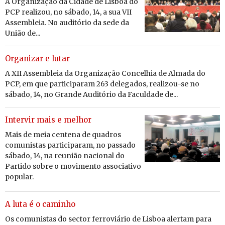
A Organização da Cidade de Lisboa do
PCP realizou, no sábado, 14, a sua VII
Assembleia. No auditório da sede da
União de...
Organizar e lutar
A XII Assembleia da Organização Concelhia de Almada do
PCP, em que participaram 263 delegados, realizou-se no
sábado, 14, no Grande Auditório da Faculdade de...
Intervir mais e melhor
Mais de meia cen­tena de qua­dros
co­mu­nistas par­ti­ci­param, no pas­sado
sá­bado, 14, na reu­nião na­ci­onal do
Par­tido sobre o mo­vi­mento as­so­ci­a­tivo
po­pular.
A luta é o caminho
Os comunistas do sector ferroviário de Lisboa alertam para