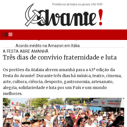
Proletários de todos os países UNI-VOS!
Primeira pessoa a fazer o Báltico a nado
Ossos de mamute descobertos na Bulgária
Vitória portuguesa em europeu equestre
Acordo inédito na Amazon em Itália
A FESTA ABRE AMANHÃ
Três dias de convívio fraternidade e luta
Os por­tões da Ata­laia abrem amanhã para a 43.ª edição da
Festa do Avante!. Du­rante três dias há mú­sica, te­atro, ci­nema,
arte, cul­tura, ci­ência, des­porto, gas­tro­nomia, ar­te­sa­nato,
ale­gria, so­li­da­ri­e­dade e luta por um País e um mundo
me­lhores.