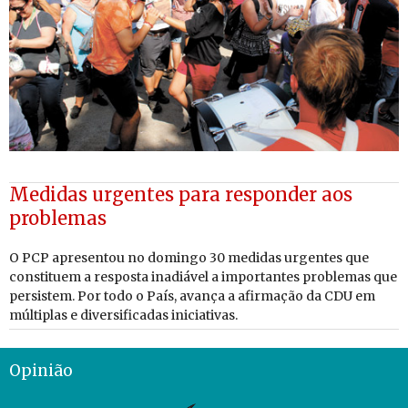
Medidas urgentes para responder aos
problemas
O PCP apre­sentou no do­mingo 30 me­didas ur­gentes que
cons­ti­tuem a res­posta ina­diável a im­por­tantes pro­blemas que
per­sistem. Por todo o País, avança a afir­mação da CDU em
múl­ti­plas e di­ver­si­fi­cadas ini­ci­a­tivas.
Opinião