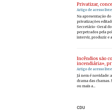
Privatizar, conce
Artigo de acesso livre
Na apre­sen­tação do 
pri­va­ti­za­ções
edi­tad
Se­cre­tário-Geral d
per­pe­trados
pela po­l
in­tervir, pro­duzir e 
Incêndios são c
incendiária», pr
Artigo de acesso livre
Já nem é novidade: a
drama das chamas. N
ou mais a...
CDU