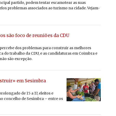
cipal par­tido, podem tentar es­ca­mo­tear as suas
 pelos pro­blemas as­so­ci­ados ao tu­rismo na ci­dade. Vejam-
os são foco de reuniões da CDU
er­cebe dos pro­blemas para cons­truir as me­lhores
a do tra­balho da CDU, e as can­di­da­turas em Coimbra e
não são ex­cepção.
struir» em Sesimbra
olongado de 15 a 17, eleitos e
o concelho de Sesimbra – entre os