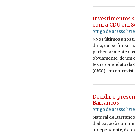
Investimentos 
com a CDU em S
Artigo de acesso livre
«
Nos úl­timos anos ti
diria, quase ímpar na
par­ti­cu­lar­mente das
ob­vi­a­mente, de um 
Jesus, can­di­dato da
(CMS),
em en­tre­vist
Decidir o presen
Barrancos
Artigo de acesso livre
Na­tural de Bar­ranc
de­di­cação à co­mu­n
in­de­pen­dente,
é can