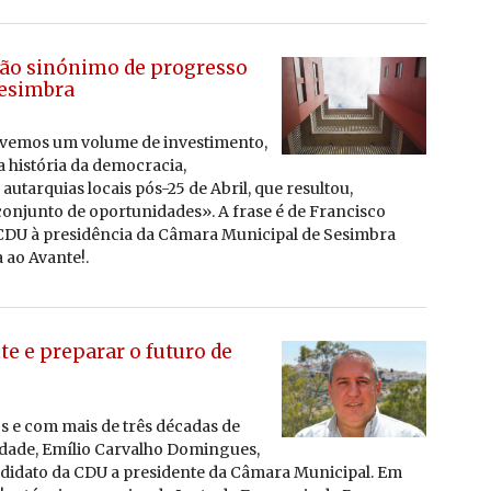
são sinónimo de progresso
esimbra
­vemos um vo­lume de in­ves­ti­mento,
 his­tória da de­mo­cracia,
 au­tar­quias lo­cais pós-25 de Abril, que re­sultou,
con­junto de opor­tu­ni­dades». A frase é de Fran­cisco
 CDU à pre­si­dência da Câ­mara Mu­ni­cipal de Se­simbra
a ao
Avante!.
te e preparar o futuro de
os e com mais de três dé­cadas de
i­dade, Emílio Car­valho Do­min­gues,
­di­dato da CDU
a pre­si­dente da Câ­mara Mu­ni­cipal.
Em