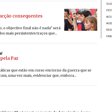
SUG
FES
 acção consequentes
ACO
AGE
 o objectivo final não é nada” será
RES
s mais persistentes traços que...
FRA
al
 pela Paz
máticas que estão em curso em torno da guerra que se
ram, uma vez mais, evidenciar que, embora...