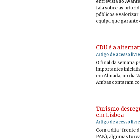
en­tre­vista ao Avante
fala sobre as pri­o­ri
pú­blicos e va­lo­riza
equipa que ga­rante c
CDU é a alterna
Artigo de acesso livre
O final da se­mana p
im­por­tantes ini­ci­a
em Al­mada; no dia 2
Ambas con­taram co
Turismo desregu
em Lisboa
Artigo de acesso livre
C
om a dita “frente 
PAN), al­gumas forças 