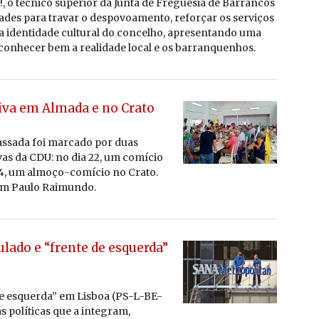
!, o téc­nico su­pe­rior da Junta de Fre­guesia
de Bar­rancos
­dades para travar o des­po­vo­a­mento, re­forçar os ser­viços
r a iden­ti­dade cul­tural do con­celho, apre­sen­tando uma
o­nhecer bem a re­a­li­dade local e os bar­ran­que­nhos.
tiva em Almada e no Crato
as­sada foi mar­cado por duas
­tivas da CDU: no dia 22, um co­mício
4, um al­moço-co­mício no Crato.
m Paulo Rai­mundo.
lado e “frente de esquerda”
de es­querda” em Lisboa (PS-L-BE-
po­lí­ticas que a in­te­gram,