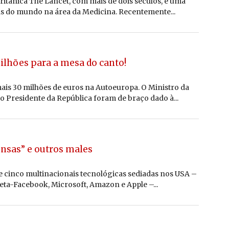
 britânica The Lancet, com mais de dois séculos, é uma
as do mundo na área da Medicina. Recentemente...
lhões para a mesa do canto!
ais 30 milhões de euros na Autoeuropa. O Ministro da
 o Presidente da República foram de braço dado à...
pensas” e outros males
e cinco multinacionais tecnológicas sediadas nos USA –
ta-Facebook, Microsoft, Amazon e Apple –...