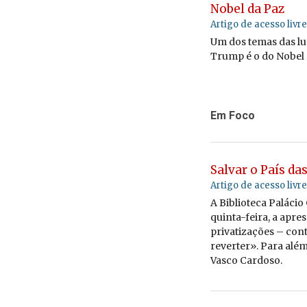
Nobel da Paz
Artigo de acesso livre
Um dos temas das l
Trump é o do Nobel d
Em Foco
Salvar o País da
Artigo de acesso livre
A Bi­bli­o­teca Pa­láci
quinta-feira, a apre­
pri­va­ti­za­ções – co
re­verter». Para além
Vasco Car­doso.