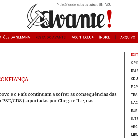
Proletários de todos os países UNI-VOS!
TÕES DA SEMANA
FESTA DO AVANTE!
ACONTECEU
ÍNDICE
ARQUIVO
EDI
OPI
EM 
CONFIANÇA
CDU
PCP
 povo e o País continuam a sofrer as consequências das
TRA
 PSD/CDS (suportadas por Chega e IL e, nas...
NAC
EUR
INT
ARG
MEM