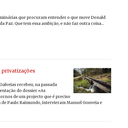
uminárias que procuram entender o que move Donald
a Paz. Que tem essa ambição, e não faz outra coisa...
s privatizações
o Gal­veias re­cebeu, na pas­sada
sen­tação do dos­sier «As
n­tornos de um pro­jecto que é pre­ciso
 de Paulo Rai­mundo, in­ter­vi­eram Ma­nuel Gou­veia e