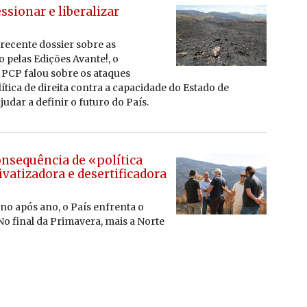
ssionar e liberalizar
re­cente dos­sier
sobre as
o pelas Edi­ções Avante!, o
o PCP falou sobre os ata­ques
í­tica de di­reita contra a ca­pa­ci­dade do Es­tado de
ajudar a de­finir o fu­turo do País.
onsequência de «política
ivatizadora e desertificadora
no após ano, o País enfrenta o
o final da Primavera, mais a Norte