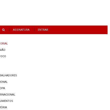
ASSINATURA
ENTRAR
TORIAL
NIÃO
FOCO
BALHADORES
IONAL
OPA
ERNACIONAL
UMENTOS
ÓRIA