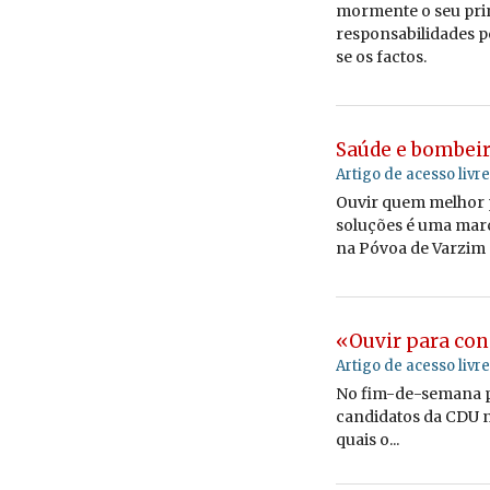
mor­mente o seu prin­
res­pon­sa­bi­li­dades
se os factos.
Saúde e bombeir
Artigo de acesso livre
Ouvir quem me­lhor p
so­lu­ções é uma marc
na Póvoa de Varzim 
«Ouvir para con
Artigo de acesso livre
No fim-de-semana pr
candidatos da CDU n
quais o...