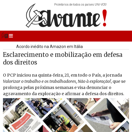
Proletários de todos os países UNI-VOS!
Primeira pessoa a fazer o Báltico a nado
Ossos de mamute descobertos na Bulgária
Vitória portuguesa em europeu equestre
Acordo inédito na Amazon em Itália
Esclarecimento e mobilização em defesa
dos direitos
O PCP ini­ciou na quinta-feira, 21, em todo o País, a jor­nada
Va­lo­rizar o tra­balho e os tra­ba­lha­dores, Não à ex­plo­ração!
, que se
pro­longa pelas pró­ximas se­manas e visa de­nun­ciar o
agra­va­mento da ex­plo­ração e afirmar a de­fesa dos di­reitos.