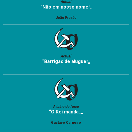
Actual
“Não em nosso nome!„
João Frazão
Actual
“Barrigas de aluguer„
A talhe de foice
“O Rei manda..„
Gustavo Carneiro