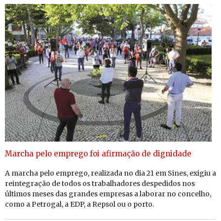
Marcha pelo emprego foi afirmação de dignidade
A marcha pelo em­prego, re­a­li­zada no dia 21 em Sines, exigiu a
rein­te­gração de todos os tra­ba­lha­dores des­pe­didos nos
úl­timos meses das grandes em­presas a la­borar no con­celho,
como a Pe­trogal, a EDP, a Repsol ou o porto.