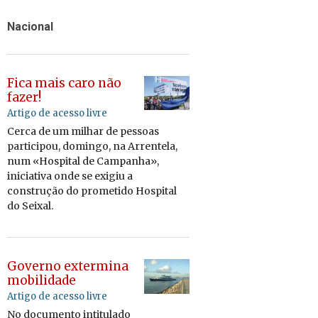
Nacional
Fica mais caro não
fazer!
Artigo de acesso livre
Cerca de um mi­lhar de pes­soas
par­ti­cipou, do­mingo, na Ar­ren­tela,
num «Hos­pital de Cam­panha»,
ini­ci­a­tiva onde se exigiu a
cons­trução do pro­me­tido Hos­pital
do Seixal.
Governo extermina
mobilidade
Artigo de acesso livre
No do­cu­mento in­ti­tu­lado