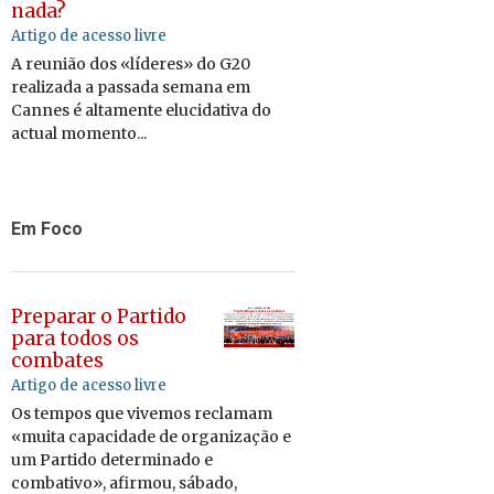
nada?
Artigo de acesso livre
A reunião dos «líderes» do G20
realizada a passada semana em
Cannes é altamente elucidativa do
actual momento...
Em Foco
Preparar o Partido
para todos os
combates
Artigo de acesso livre
Os tempos que vi­vemos re­clamam
«muita
ca­pa­ci­dade de or­ga­ni­zação e
um Par­tido de­ter­mi­nado e
com­ba­tivo», afirmou, sá­bado,