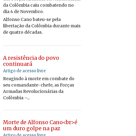
da Colômbia caiu com­ba­tendo no
dia 4 de No­vembro.
Al­fonso Cano bateu-se pela
li­ber­tação da Colômbia du­rante mais
de quatro dé­cadas.
A resistência do povo
continuará
Artigo de acesso livre
Reagindo à morte em combate do
seu comandante-chefe, as Forças
Armadas Revolucionárias da
Colômbia –...
Morte de Alfonso Cano<br>é
um duro golpe na paz
Artigo de acesso livre