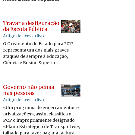
Travar a desfiguração
da Escola Pública
Artigo de acesso livre
O Or­ça­mento do Es­tado para 2012
re­pre­senta um dos mais graves
ata­ques de sempre à Edu­cação,
Ci­ência e En­sino Su­pe­rior.
Governo não pensa
nas pessoas
Artigo de acesso livre
«Um pro­grama de en­cer­ra­mentos e
pri­va­ti­za­ções», assim clas­si­fica o
PCP o im­pro­pri­a­mente de­sig­nado
«Plano Es­tra­té­gico de Trans­portes»,
ta­lhado para fazer pagar a fac­tura