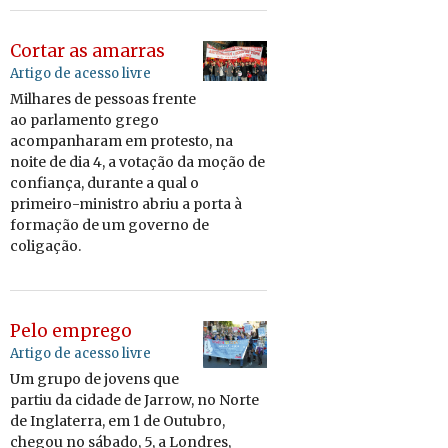
Cortar as amarras
Artigo de acesso livre
Mi­lhares de pes­soas frente
ao par­la­mento grego
acom­pa­nharam em pro­testo, na
noite de dia 4, a vo­tação da moção de
con­fi­ança, du­rante a qual o
pri­meiro-mi­nistro abriu a porta à
for­mação de um go­verno de
co­li­gação.
Pelo emprego
Artigo de acesso livre
Um grupo de jo­vens que
partiu da ci­dade de Jarrow, no Norte
de In­gla­terra, em 1 de Ou­tubro,
chegou no sá­bado, 5, a Lon­dres,