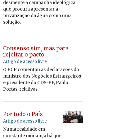
des­mente a cam­panha ide­o­ló­gica
que pro­cura apre­sentar a
pri­va­ti­zação da água como uma
so­lução.
Consenso sim, mas para
rejeitar o pacto
Artigo de acesso livre
O PCP comentou as declarações do
ministro dos Negócios Estrangeiros
e presidente do CDS-PP, Paulo
Portas, relativas...
Por todo o País
Artigo de acesso livre
Numa re­a­li­dade em
cons­tante mu­dança há que