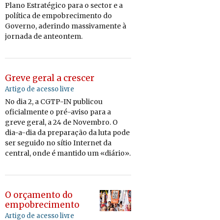
Plano Es­trat
é
gico para o sector e a
pol
í
tica de em­po­bre­ci­mento do
Go­verno, ade­rindo mas­si­va­mente
à
jor­nada de an­te­ontem.
Greve geral a crescer
Artigo de acesso livre
No dia 2, a CGTP-IN pu­blicou
ofi­ci­al­mente o pré-aviso para a
greve geral, a 24 de No­vembro. O
dia-a-dia da pre­pa­ração da luta pode
ser se­guido no sítio In­ternet da
cen­tral, onde é man­tido um «diário».
O orçamento do
empobrecimento
Artigo de acesso livre