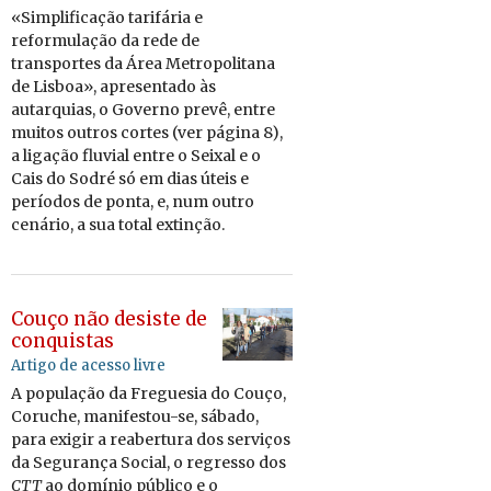
«Sim­pli­fi­cação ta­ri­fária e
re­for­mu­lação da rede de
trans­portes da Área Me­tro­po­li­tana
de Lisboa», apre­sen­tado às
au­tar­quias, o Go­verno prevê, entre
muitos ou­tros cortes (ver pá­gina 8),
a li­gação flu­vial entre o Seixal e o
Cais do Sodré só em dias úteis e
pe­ríodos de ponta, e, num outro
ce­nário, a sua total ex­tinção.
Couço não desiste de
conquistas
Artigo de acesso livre
A po­pu­lação da Fre­guesia do Couço,
Co­ruche, ma­ni­festou-se, sá­bado,
para exigir a re­a­ber­tura dos ser­viços
da Se­gu­rança So­cial, o re­gresso dos
CTT
ao do­mínio pú­blico e o