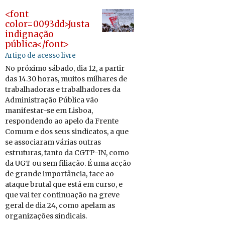
<font
color=0093dd>Justa
indignação
pública</font>
Artigo de acesso livre
No pró­ximo sá­bado, dia 12, a partir
das 14.30 horas, muitos mi­lhares de
tra­ba­lha­doras e tra­ba­lha­dores da
Ad­mi­nis­tração Pú­blica vão
ma­ni­festar-se em Lisboa,
res­pon­dendo ao apelo da Frente
Comum e dos seus sin­di­catos, a que
se as­so­ci­aram vá­rias ou­tras
es­tru­turas, tanto da CGTP-IN, como
da UGT ou sem fi­li­ação. É uma acção
de grande im­por­tância, face ao
ataque brutal que está em curso, e
que vai ter con­ti­nu­ação na greve
geral de dia 24, como apelam as
or­ga­ni­za­ções sin­di­cais.