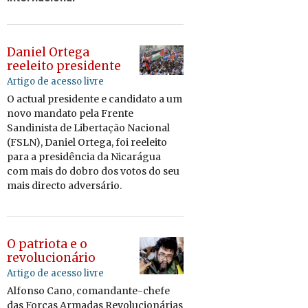
Daniel Ortega
reeleito presidente
Artigo de acesso livre
O ac­tual pre­si­dente e can­di­dato a um
novo man­dato pela Frente
San­di­nista de Li­ber­tação Na­ci­onal
(FSLN), Da­niel Or­tega, foi re­e­leito
para a pre­si­dência da Ni­ca­rágua
com mais do dobro dos votos do seu
mais di­recto ad­ver­sário.
O patriota e o
revolucionário
Artigo de acesso livre
Al­fonso Cano, co­man­dante-chefe
das Forças Ar­madas Re­vo­lu­ci­o­ná­rias