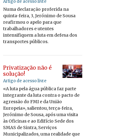
Artigo de acesso livre
Numa de­cla­ração pro­fe­rida na
quinta-feira, 3, Je­ró­nimo de Sousa
re­a­firmou o apelo para que
tra­ba­lha­dores e utentes
in­ten­si­fi­quem a luta em de­fesa dos
trans­portes pú­blicos.
Privatização não é
solução!
Artigo de acesso livre
«A luta pela água pú­blica faz parte
in­te­grante da luta contra o pacto de
agressão do FMI e da União
Eu­ro­peia», sa­li­entou, terça-feira,
Je­ró­nimo de Sousa, após uma vi­sita
às Ofi­cinas e ao Edi­fício Sede dos
SMAS de Sintra, Ser­viços
Mu­ni­ci­pa­li­zados, uma re­a­li­dade que