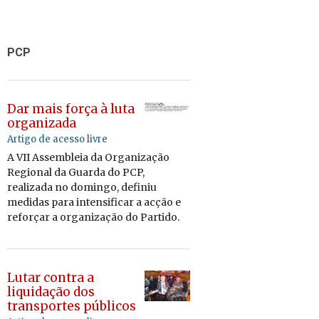
PCP
Dar mais força à luta
organizada
Artigo de acesso livre
A VII As­sem­bleia da Or­ga­ni­zação
Re­gi­onal da Guarda do PCP,
re­a­li­zada no do­mingo, de­finiu
me­didas para in­ten­si­ficar a acção e
re­forçar a or­ga­ni­zação do Par­tido.
Lutar contra a
liquidação dos
transportes públicos