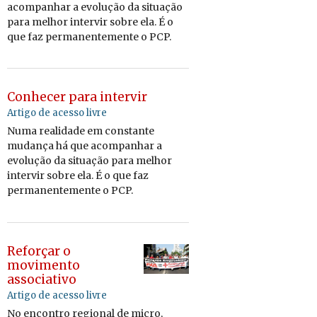
acom­pa­nhar a evo­lução da si­tu­ação
para me­lhor in­tervir sobre ela. É o
que faz per­ma­nen­te­mente o PCP.
Conhecer para intervir
Artigo de acesso livre
Numa re­a­li­dade em cons­tante
mu­dança há que acom­pa­nhar a
evo­lução da si­tu­ação para me­lhor
in­tervir sobre ela. É o que faz
per­ma­nen­te­mente o PCP.
Reforçar o
movimento
associativo
Artigo de acesso livre
No encontro regional de micro,