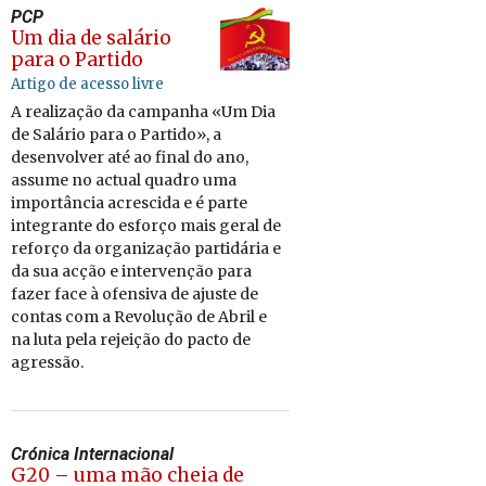
PCP
Um dia de salário
para o Partido
Artigo de acesso livre
A re­a­li­zação da cam­panha «Um Dia
de Sa­lário para o Par­tido», a
de­sen­volver até ao final do ano,
as­sume no ac­tual quadro uma
im­por­tância acres­cida e é parte
in­te­grante do es­forço mais geral de
re­forço da or­ga­ni­zação par­ti­dária e
da sua acção e in­ter­venção para
fazer face à ofen­siva de ajuste de
contas com a Re­vo­lução de Abril e
na luta pela re­jeição do pacto de
agressão.
Crónica Internacional
G20 – uma mão cheia de