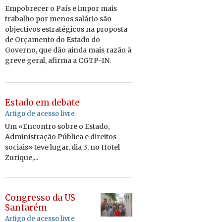
Em­po­brecer o Pa
í
s e impor mais
tra­balho por menos sal
á
rio s
ã
o
ob­jec­tivos es­trat
é
gicos na pro­posta
de Or
ç
amento d
o
Es­tado do
Go­verno, que d
ã
o ainda mais raz
ã
o
à
greve geral,
afirma
a CGTP-IN.
Estado em debate
Artigo de acesso livre
Um «Encontro sobre o Estado,
Administração Pública e direitos
sociais» teve lugar, dia 3, no Hotel
Zurique,...
Congresso da US
Santarém
Artigo de acesso livre