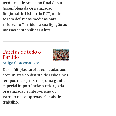
Je­ró­nimo de Sousa no final da VII
As­sem­bleia da Or­ga­ni­zação
Re­gi­onal de Lisboa do PCP, onde
foram de­fi­nidas me­didas para
re­forçar o Par­tido e a sua li­gação às
massas e in­ten­si­ficar a luta.
Tarefas de todo o
Partido
Artigo de acesso livre
Das múl­ti­plas ta­refas co­lo­cadas aos
co­mu­nistas do dis­trito de Lisboa nos
tempos mais pró­ximos, uma ganha
es­pe­cial im­por­tância: o re­forço da
or­ga­ni­zação e in­ter­venção do
Par­tido nas em­presas e lo­cais de
tra­balho.