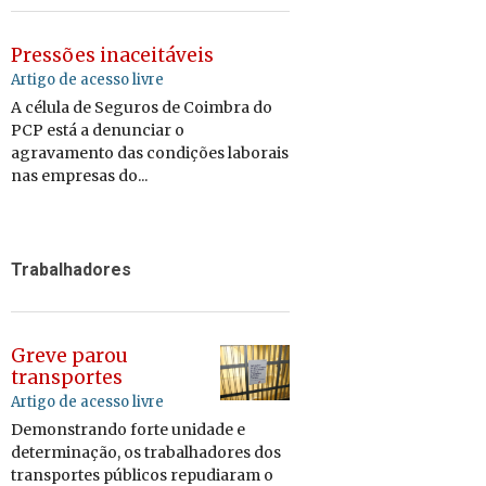
Pressões inaceitáveis
Artigo de acesso livre
A célula de Seguros de Coimbra do
PCP está a denunciar o
agravamento das condições laborais
nas empresas do...
Trabalhadores
Greve parou
transportes
Artigo de acesso livre
De­mons­trando forte uni­dade e
de­ter­mina
çã
o, os tra­ba­lha­dores dos
trans­portes p
ú
blicos re­pu­di­aram o